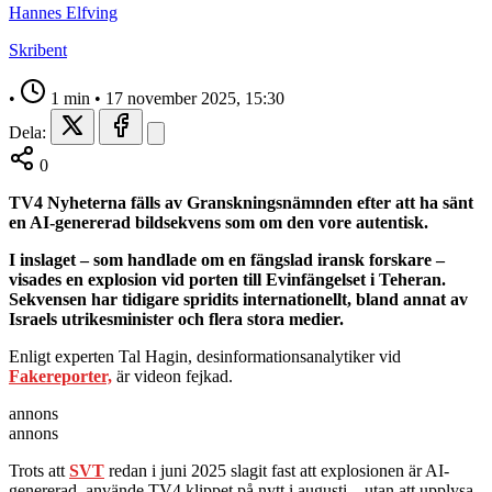
Hannes Elfving
Skribent
•
1 min
•
17 november 2025, 15:30
Dela:
0
TV4 Nyheterna fälls av Granskningsnämnden efter att ha sänt
en AI-genererad bildsekvens som om den vore autentisk.
I inslaget – som handlade om en fängslad iransk forskare –
visades en explosion vid porten till Evinfängelset i Teheran.
Sekvensen har tidigare spridits internationellt, bland annat av
Israels utrikesminister och flera stora medier.
Enligt experten Tal Hagin, desinformationsanalytiker vid
Fakereporter,
är videon fejkad.
annons
annons
Trots att
SVT
redan i juni 2025 slagit fast att explosionen är AI-
genererad, använde TV4 klippet på nytt i augusti – utan att upplysa