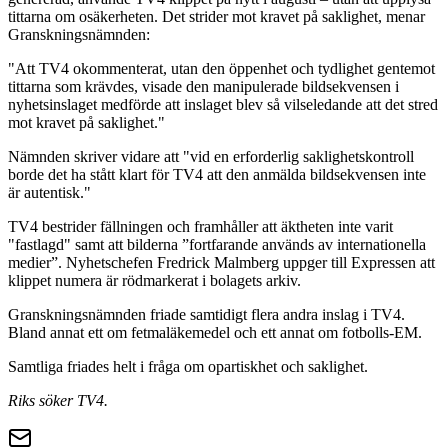
tittarna om osäkerheten. Det strider mot kravet på saklighet, menar
Granskningsnämnden:
"Att TV4 okommenterat, utan den öppenhet och tydlighet gentemot
tittarna som krävdes, visade den manipulerade bildsekvensen i
nyhetsinslaget medförde att inslaget blev så vilseledande att det stred
mot kravet på saklighet."
Nämnden skriver vidare att "vid en erforderlig saklighetskontroll
borde det ha stått klart för TV4 att den anmälda bildsekvensen inte
är autentisk."
TV4 bestrider fällningen och framhåller att äktheten inte varit
"fastlagd" samt att bilderna ”fortfarande används av internationella
medier”. Nyhetschefen Fredrick Malmberg uppger till Expressen att
klippet numera är rödmarkerat i bolagets arkiv.
Granskningsnämnden friade samtidigt flera andra inslag i TV4.
Bland annat ett om fetmaläkemedel och ett annat om fotbolls-EM.
Samtliga friades helt i fråga om opartiskhet och saklighet.
Riks söker TV4.