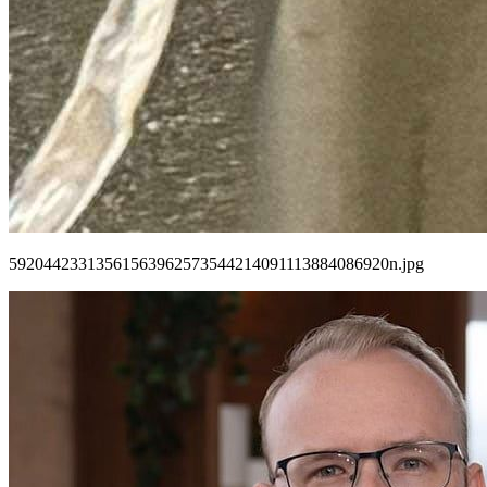
59204423313561563962573544214091113884086920n.jpg