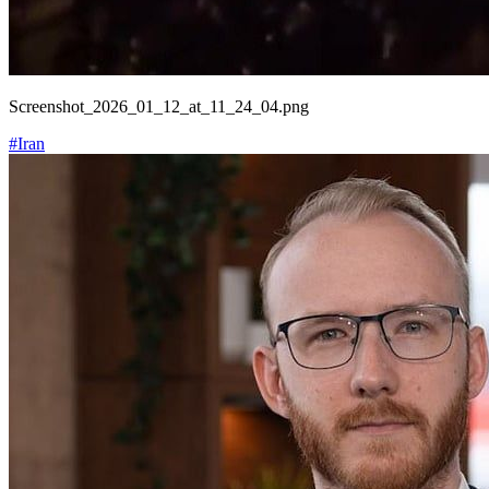
Screenshot_2026_01_12_at_11_24_04.png
#Iran