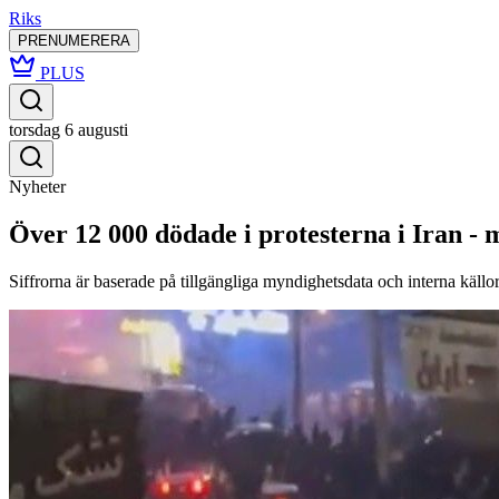
Riks
PRENUMERERA
PLUS
torsdag 6 augusti
Nyheter
Över 12 000 dödade i protesterna i Iran -
Siffrorna är baserade på tillgängliga myndighetsdata och interna källor,