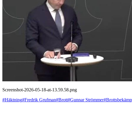
Screenshot-2026-05-18-at-13.59.58.png
#Häktning
#Fredrik Grufman
#Brott
#Gunnar Strömmer
#Brottsbekämp