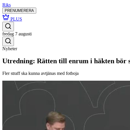
Riks
PRENUMERERA
PLUS
fredag 7 augusti
Nyheter
Utredning: Rätten till enrum i häkten bör 
Fler straff ska kunna avtjänas med fotboja