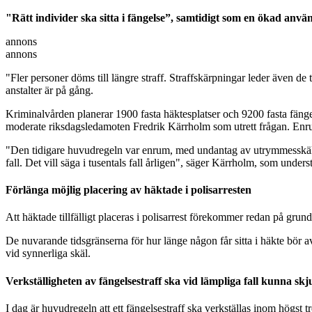
"Rätt individer ska sitta i fängelse”, samtidigt som en ökad anvä
annons
annons
"Fler personer döms till längre straff. Straffskärpningar leder även de
anstalter är på gång.
Kriminalvården planerar 1900 fasta häktesplatser och 9200 fasta fängels
moderate riksdagsledamoten Fredrik Kärrholm som utrett frågan. Enru
"Den tidigare huvudregeln var enrum, med undantag av utrymmesskäl. Det
fall. Det vill säga i tusentals fall årligen", säger Kärrholm, som und
Förlänga möjlig placering av häktade i polisarresten
Att häktade tillfälligt placeras i polisarrest förekommer redan på grun
De nuvarande tidsgränserna för hur länge någon får sitta i häkte bör av
vid synnerliga skäl.
Verkställigheten av fängelsestraff ska vid lämpliga fall kunna sk
I dag är huvudregeln att ett fängelsestraff ska verkställas inom högst 