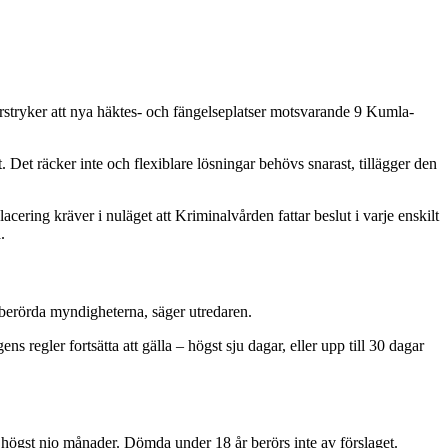
nderstryker att nya häktes- och fängelseplatser motsvarande 9 Kumla-
 Det räcker inte och flexiblare lösningar behövs snarast, tillägger den
ering kräver i nuläget att Kriminalvården fattar beslut i varje enskilt
.
e berörda myndigheterna, säger utredaren.
 regler fortsätta att gälla – högst sju dagar, eller upp till 30 dagar
ll högst nio månader. Dömda under 18 år berörs inte av förslaget.