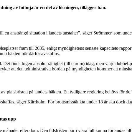
ndning av fotboja är en del av lösningen,
tillägger han.
 till en ansträngd situation i landets anstalter", säger Strömmer, som u
eplatser fram till 2035, enligt myndighetens senaste kapacitets-rapport.
m i häkten bör därför avskaffas.
 finns Ingen absolut rättighet (till enrum) idag, men varje dubbel-plac
erstryker att den administrativa bördan på myndigheten kommer att minska
d av platsbristen på landets häkten. En tydligare reglering behövs för d
skaffas, säger Kärrholm. För brottsmisstänkta under 18 år ska dock dagens
jutas upp
tre månader efter dom. Den tidsfristen bör i vissa fall kunna förlängas ti