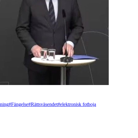
ning
#Fängelse
#Rättsväsendet
#elektronisk fotboja