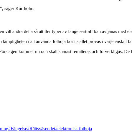
er", säger Kärrholm.
 vill ändra detta så att fler typer av fängelsestraff kan avtjänas med e
lämpligheten i att använda fotboja bör i stället prövas i varje enskilt fa
Förslagen kommer nu och skall snarast remitteras och förverkligas. De k
ning
#Fängelse
#Rättsväsendet
#elektronisk fotboja