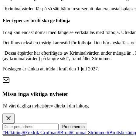
"Kriminalvården får på så sätt bättre resurser att planera anstaltsplats
Fler typer av brott ska ge fotboja
I dag kan endast domar med fängelse verkställas med fotboja. Utredaren
Det finns också en treårig karenstid för fotboja. Den bör avskaffas, och 
"Dessa åtgärder har efterfrågats av Kriminalvården under många år... 
(av kriminalvården) på längre sikt", framhåller Strömmer.
Förslagen är tänkta att träda i kraft den 1 juli 2027.
Missa inga viktiga nyheter
Få vårt dagliga nyhetsbrev direkt i din inkorg
Prenumerera
#Häktning
#Fredrik Grufman
#Brott
#Gunnar Strömmer
#Brottsbekämp