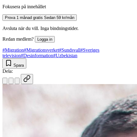
Fokusera på innehållet
Prova 1 månad gratis
Sedan 59 kr/mån
Avsluta när du vill. Inga bindningstider.
Redan medlem?
Logga in
#Migration
#Migrationsverket
#Sundsvall
#Sveriges
television
#Desinformation
#Uzbekistan
Spara
Dela: