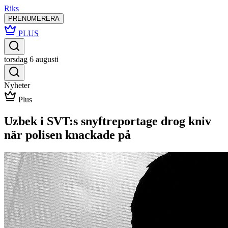
Riks
PRENUMERERA
PLUS
torsdag 6 augusti
Nyheter
Plus
Uzbek i SVT:s snyftreportage drog kniv
när polisen knackade på