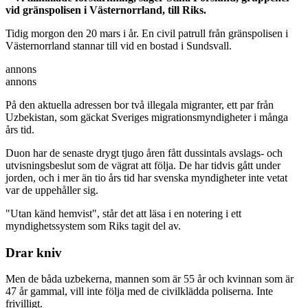
vid gränspolisen i Västernorrland, till Riks.
Tidig morgon den 20 mars i år. En civil patrull från gränspolisen i
Västernorrland stannar till vid en bostad i Sundsvall.
annons
annons
På den aktuella adressen bor två illegala migranter, ett par från
Uzbekistan, som gäckat Sveriges migrationsmyndigheter i många
års tid.
Duon har de senaste drygt tjugo åren fått dussintals avslags- och
utvisningsbeslut som de vägrat att följa. De har tidvis gått under
jorden, och i mer än tio års tid har svenska myndigheter inte vetat
var de uppehåller sig.
"Utan känd hemvist", står det att läsa i en notering i ett
myndighetssystem som Riks tagit del av.
Drar kniv
Men de båda uzbekerna, mannen som är 55 år och kvinnan som är
47 år gammal, vill inte följa med de civilklädda poliserna. Inte
frivilligt.