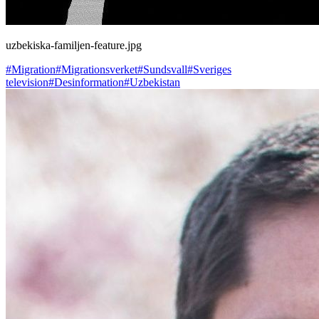
uzbekiska-familjen-feature.jpg
#Migration
#Migrationsverket
#Sundsvall
#Sveriges
television
#Desinformation
#Uzbekistan