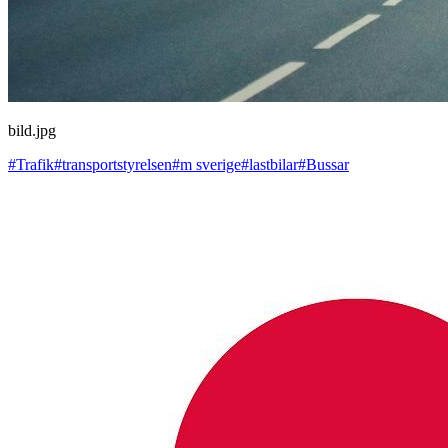
bild.jpg
#Trafik
#transportstyrelsen
#m sverige
#lastbilar
#Bussar