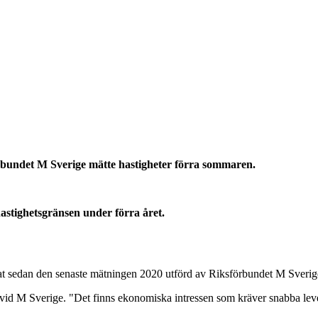
örbundet M Sverige mätte hastigheter förra sommaren.
, hastighetsgränsen under förra året.
kat sedan den senaste mätningen 2020 utförd av Riksförbundet M Sveri
re vid M Sverige. "Det finns ekonomiska intressen som kräver snabba lev