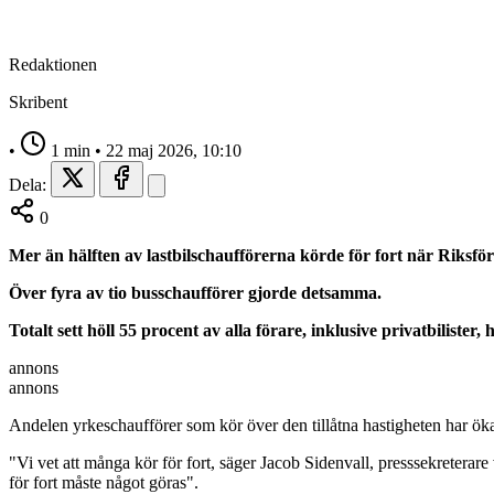
Redaktionen
Skribent
•
1 min
•
22 maj 2026, 10:10
Dela:
0
Mer än hälften av lastbilschaufförerna körde för fort när Riksf
Över fyra av tio busschaufförer gjorde detsamma.
Totalt sett höll 55 procent av alla förare, inklusive privatbilister
annons
annons
Andelen yrkeschaufförer som kör över den tillåtna hastigheten har ö
"Vi vet att många kör för fort, säger Jacob Sidenvall, presssekretera
för fort måste något göras".