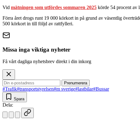
Vid
mätningen som utfördes sommaren 2025
körde 54 procent av la
Förra året drogs runt 19 000 körkort in på grund av väsentlig överträd
500 körkort in till följd av rattfylleri.
Missa inga viktiga nyheter
Få vårt dagliga nyhetsbrev direkt i din inkorg
Prenumerera
#Trafik
#transportstyrelsen
#m sverige
#lastbilar
#Bussar
Spara
Dela: