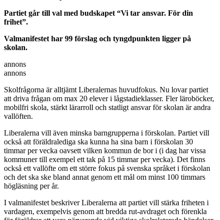
Partiet går till val med budskapet “Vi tar ansvar. För din
frihet”.
Valmanifestet har 99 förslag och tyngdpunkten ligger på
skolan.
annons
annons
Skolfrågorna är alltjämt Liberalernas huvudfokus. Nu lovar partiet
att driva frågan om max 20 elever i lågstadieklasser. Fler läroböcker,
mobilfri skola, stärkt lärarroll och statligt ansvar för skolan är andra
vallöften.
Liberalerna vill även minska barngrupperna i förskolan. Partiet vill
också att föräldralediga ska kunna ha sina barn i förskolan 30
timmar per vecka oavsett vilken kommun de bor i (i dag har vissa
kommuner till exempel ett tak på 15 timmar per vecka). Det finns
också ett vallöfte om ett större fokus på svenska språket i förskolan
och det ska ske bland annat genom ett mål om minst 100 timmars
högläsning per år.
I valmanifestet beskriver Liberalerna att partiet vill stärka friheten i
vardagen, exempelvis genom att bredda rut-avdraget och förenkla