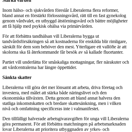
Stärka vården
Inom hälso- och sjukvården föreslår Liberalerna flera reformer,
bland annat en förstärkt förlossningsvård, rätt till en fast gynekolog
genom vårdvalet, en utbyggd ätstörningsvård och bättre möjligheter
att få hjälp med psykisk ohälsa via primärvården.
För att förbättra tandhälsan vill Liberalerna bygga ut
tandvårdsförsäkringen så att kostnaderna för enskilda blir rimligare,
särskilt för dem som behöver den mest. Ytterligare ett vallöfte är att
skolorna ska få återkommande får besök av så kallade fluortanter.
Partiet vill underlätta för småskaliga mottagningar, fler närakuter och
att vårdcentralerna har längre öppettider.
Sänkta skatter
Liberalerna vill göra det mer lönsamt att arbeta, driva företag och
investera, med målet att stärka både näringslivet och den
ekonomiska tillväxten. Detta genom att bland annat halvera den
statliga inkomstskatten och bredare skattesänkning, men i vilken
nivå och omfattning specificeras inte i valmanifestet.
Den tillfälligt halverade arbetsgivaravgiften för unga vill Liberalerna
göra permanent. För att förbättra matchningen på arbetsmarknaden
lovar Liberalerna att prioritera utbyggnaden av yrkes- och