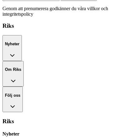
Genom att prenumerera godkänner du våra villkor och
integritetspolicy
Riks
Nyheter
Om Riks
Följ oss
Riks
Nyheter