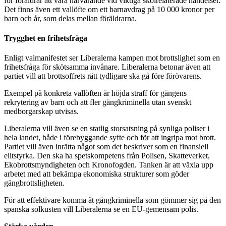
för föräldrar att vara närvarande vid viktiga skolrelaterade händelser.
Det finns även ett vallöfte om ett barnavdrag på 10 000 kronor per
barn och år, som delas mellan föräldrarna.
Trygghet en frihetsfråga
Enligt valmanifestet ser Liberalerna kampen mot brottslighet som en
frihetsfråga för skötsamma invånare. Liberalerna betonar även att
partiet vill att brottsoffrets rätt tydligare ska gå före förövarens.
Exempel på konkreta vallöften är höjda straff för gängens
rekrytering av barn och att fler gängkriminella utan svenskt
medborgarskap utvisas.
Liberalerna vill även se en statlig storsatsning på synliga poliser i
hela landet, både i förebyggande syfte och för att ingripa mot brott.
Partiet vill även inrätta något som det beskriver som en finansiell
elitstyrka. Den ska ha spetskompetens från Polisen, Skatteverket,
Ekobrottsmyndigheten och Kronofogden. Tanken är att växla upp
arbetet med att bekämpa ekonomiska strukturer som göder
gängbrottsligheten.
För att effektivare komma åt gängkriminella som gömmer sig på den
spanska solkusten vill Liberalerna se en EU-gemensam polis.