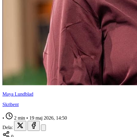
Maya Lundblad
Skribent
•
2 min
•
19 maj 2026, 14:50
Dela:
0