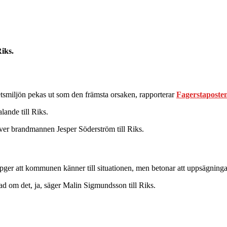
iks.
tsmiljön pekas ut som den främsta orsaken, rapporterar
Fagerstaposte
lande till Riks.
iver brandmannen Jesper Söderström till Riks.
tt kommunen känner till situationen, men betonar att uppsägningarna 
rad om det, ja, säger Malin Sigmundsson till Riks.