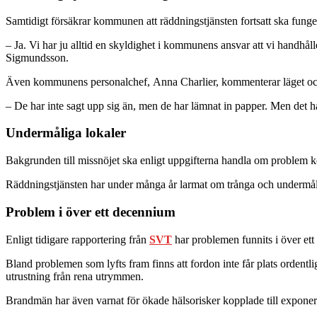
Samtidigt försäkrar kommunen att räddningstjänsten fortsatt ska fung
– Ja. Vi har ju alltid en skyldighet i kommunens ansvar att vi handhålle
Sigmundsson.
Även kommunens personalchef, Anna Charlier, kommenterar läget och s
– De har inte sagt upp sig än, men de har lämnat in papper. Men det har i
Undermåliga lokaler
Bakgrunden till missnöjet ska enligt uppgifterna handla om problem k
Räddningstjänsten har under många år larmat om trånga och undermåli
Problem i över ett decennium
Enligt tidigare rapportering från
SVT
har problemen funnits i över ett
Bland problemen som lyfts fram finns att fordon inte får plats ordentli
utrustning från rena utrymmen.
Brandmän har även varnat för ökade hälsorisker kopplade till exponering