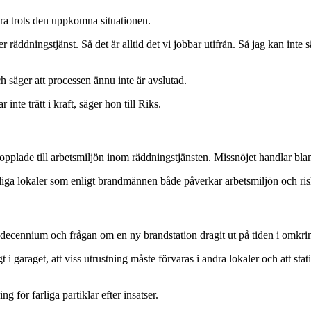
era trots den uppkomna situationen.
r räddningstjänst. Så det är alltid det vi jobbar utifrån. Så jag kan int
äger att processen ännu inte är avslutad.
nte trätt i kraft, säger hon till Riks.
opplade till arbetsmiljön inom räddningstjänsten. Missnöjet handlar bl
ga lokaler som enligt brandmännen både påverkar arbetsmiljön och riske
 decennium och frågan om en ny brandstation dragit ut på tiden i omkri
gt i garaget, att viss utrustning måste förvaras i andra lokaler och att s
 för farliga partiklar efter insatser.