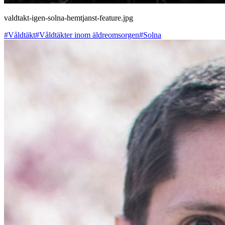
valdtakt-igen-solna-hemtjanst-feature.jpg
#Våldtäkt
#Våldtäkter inom äldreomsorgen
#Solna