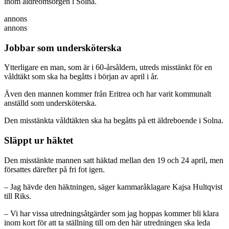
inom äldreomsorgen i Solna.
annons
annons
Jobbar som undersköterska
Ytterligare en man, som är i 60-årsåldern, utreds misstänkt för en
våldtäkt som ska ha begåtts i början av april i år.
Även den mannen kommer från Eritrea och har varit kommunalt
anställd som undersköterska.
Den misstänkta våldtäkten ska ha begåtts på ett äldreboende i Solna.
Släppt ur häktet
Den misstänkte mannen satt häktad mellan den 19 och 24 april, men
försattes därefter på fri fot igen.
– Jag hävde den häktningen, säger kammaråklagare Kajsa Hultqvist
till Riks.
– Vi har vissa utredningsåtgärder som jag hoppas kommer bli klara
inom kort för att ta ställning till om den här utredningen ska leda