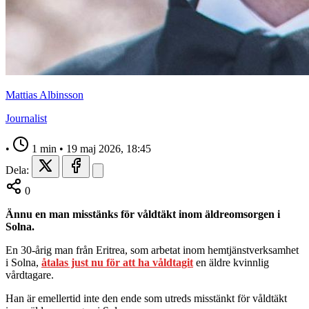
Mattias Albinsson
Journalist
•
1 min
•
19 maj 2026, 18:45
Dela:
0
Ännu en man misstänks för våldtäkt inom äldreomsorgen i
Solna.
En 30-årig man från Eritrea, som arbetat inom hemtjänstverksamhet
i Solna,
åtalas just nu för att ha våldtagit
en äldre kvinnlig
vårdtagare.
Han är emellertid inte den ende som utreds misstänkt för våldtäkt