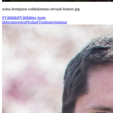
solna-hemtjanst-valdtaktsman-utvisad-feature.jpg
#Våldtäkt
#Våldtäkter inom
äldreomsorgen
#Solna
#Tonårsutvisningar