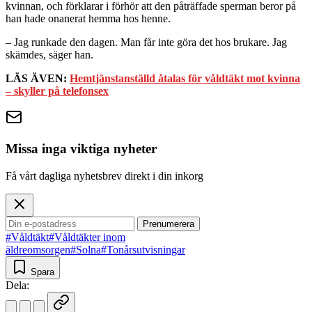
kvinnan, och förklarar i förhör att den påträffade sperman beror på
han hade onanerat hemma hos henne.
– Jag runkade den dagen. Man får inte göra det hos brukare. Jag
skämdes, säger han.
LÄS ÄVEN:
Hemtjänstanställd åtalas för våldtäkt mot kvinna
– skyller på telefonsex
Missa inga viktiga nyheter
Få vårt dagliga nyhetsbrev direkt i din inkorg
Prenumerera
#Våldtäkt
#Våldtäkter inom
äldreomsorgen
#Solna
#Tonårsutvisningar
Spara
Dela: