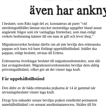
I beslutet, som Riks tagit del av, konstateras att paret "vid
utredningstillfället lämnat mycket motstridiga uppgifter bland annat
angående frågor som rör vardagliga företeelser, som man enligt
verkets bedömning känner till om man är gift och lever ihop."
Migrationsverket beslutar därför om att inte bevilja den eritreanska
pappan och hans två barn förlängt uppehållstillstånd. Istället ska
pappan, enligt beslutet, utvisas till Eritrea.
Eritreanerna överklagar beslutet till migrationsdomstolen, som slår
fast avslagsbeslutet. Migrationsöverdomstolen beviljar dem aldrig
prövningstillstånd, vilket gör att det vinner laga kraft.
Får uppehållstillstånd
Den äldre av de båda eritreanska pojkarna är 14 år gammal när
utvisningsbeslutet vinner laga kraft.
Drygt fyra månader senare beviljas pojken emellertid permanent
uppehållstillstånd i en separat ansökningsprocess. Skälen till för