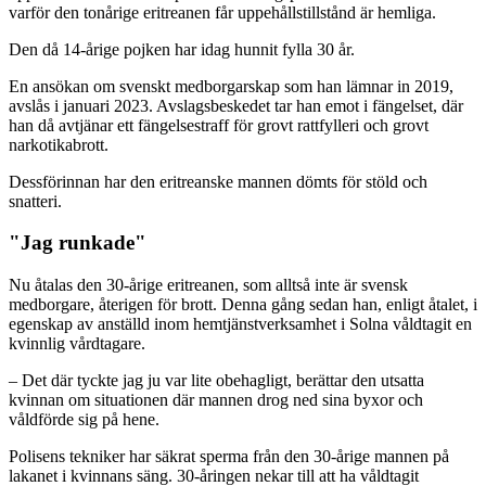
varför den tonårige eritreanen får uppehållstillstånd är hemliga.
Den då 14-årige pojken har idag hunnit fylla 30 år.
En ansökan om svenskt medborgarskap som han lämnar in 2019,
avslås i januari 2023. Avslagsbeskedet tar han emot i fängelset, där
han då avtjänar ett fängelsestraff för grovt rattfylleri och grovt
narkotikabrott.
Dessförinnan har den eritreanske mannen dömts för stöld och
snatteri.
"Jag runkade"
Nu åtalas den 30-årige eritreanen, som alltså inte är svensk
medborgare, återigen för brott. Denna gång sedan han, enligt åtalet, i
egenskap av anställd inom hemtjänstverksamhet i Solna våldtagit en
kvinnlig vårdtagare.
– Det där tyckte jag ju var lite obehagligt, berättar den utsatta
kvinnan om situationen där mannen drog ned sina byxor och
våldförde sig på hene.
Polisens tekniker har säkrat sperma från den 30-årige mannen på
lakanet i kvinnans säng. 30-åringen nekar till att ha våldtagit