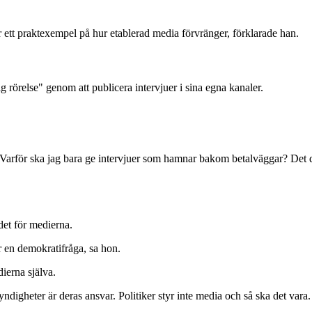
är ett praktexempel på hur etablerad media förvränger, förklarade han.
 rörelse" genom att publicera intervjuer i sina egna kanaler.
tis. Varför ska jag bara ge intervjuer som hamnar bakom betalväggar? Det
det för medierna.
r en demokratifråga, sa hon.
ierna själva.
ndigheter är deras ansvar. Politiker styr inte media och så ska det vara