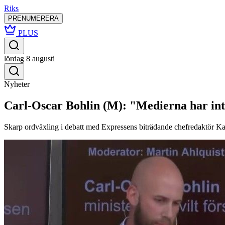
Riks
PRENUMERERA
PLUS
lördag 8 augusti
Nyheter
Carl-Oscar Bohlin (M): "Medierna har int
Skarp ordväxling i debatt med Expressens biträdande chefredaktör Kari