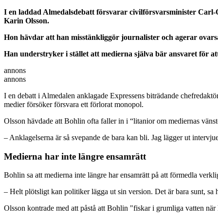
I en laddad Almedalsdebatt försvarar civilförsvarsminister Carl
Karin Olsson.
Hon hävdar att han misstänkliggör journalister och agerar ovars
Han understryker i stället att medierna själva bär ansvaret för a
annons
annons
I en debatt i Almedalen anklagade Expressens biträdande chefredaktör 
medier försöker försvara ett förlorat monopol.
Olsson hävdade att Bohlin ofta faller in i “litanior om mediernas väns
– Anklagelserna är så svepande de bara kan bli. Jag lägger ut intervjuer
Medierna har inte längre ensamrätt
Bohlin sa att medierna inte längre har ensamrätt på att förmedla verkli
– Helt plötsligt kan politiker lägga ut sin version. Det är bara sunt, sa 
Olsson kontrade med att påstå att Bohlin "fiskar i grumliga vatten när 