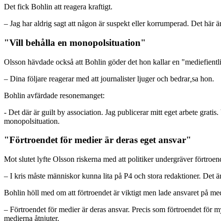
Det fick Bohlin att reagera kraftigt.
– Jag har aldrig sagt att någon är suspekt eller korrumperad. Det här 
"Vill behålla en monopolsituation"
Olsson hävdade också att Bohlin göder det hon kallar en "mediefientlig
– Dina följare reagerar med att journalister ljuger och bedrar
,
sa hon.
Bohlin avfärdade resonemanget:
- Det där är guilt by association. Jag publicerar mitt eget arbete gra
monopolsituation.
"Förtroendet för medier är deras eget ansvar"
Mot slutet lyfte Olsson riskerna med att politiker undergräver förtroen
– I kris måste människor kunna lita på P4 och stora redaktioner. Det ä
Bohlin höll med om att förtroendet är viktigt men lade ansvaret på med
– Förtroendet för medier är deras ansvar. Precis som förtroendet för my
medierna åtnjuter.