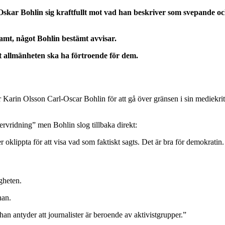
‑Oskar Bohlin sig kraftfullt mot vad han beskriver som svepande o
amt, något Bohlin bestämt avvisar.
tt allmänheten ska ha förtroende för dem.
Karin Olsson Carl-Oscar Bohlin för att gå över gränsen i sin mediekriti
tervridning” men Bohlin slog tillbaka direkt:
 oklippta för att visa vad som faktiskt sagts. Det är bra för demokratin.
gheten.
han.
han antyder att journalister är beroende av aktivistgrupper.”