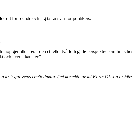
r ert förtroende och jag tar ansvar för politikers.
:
möjligen illustrerar den ett eller två förlegade perspektiv som finns hos 
t och i egna kanaler."
sson är Expressens chefredaktör. Det korrekta är att Karin Olsson är bi