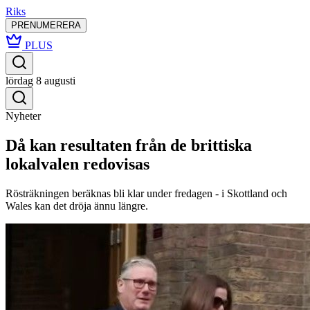
Riks
PRENUMERERA
PLUS
lördag 8 augusti
Nyheter
Då kan resultaten från de brittiska
lokalvalen redovisas
Rösträkningen beräknas bli klar under fredagen - i Skottland och
Wales kan det dröja ännu längre.