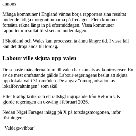
annons
Många kommuner i England väntas börja rapportera sina resultat
under de tidiga morgontimmarna på fredagen. Flera kommer
fortsätta räkna långt in på eftermiddagen. Vissa kommuner
rapporterar resultat först senare under dagen.
I Skottland och Wales kan processen ta ännu längre tid. I vissa fall
kan det dröja ända till lördag.
Labour ville skjuta upp valen
De senaste månaderna fram till valen har kantats av kontroverser. En
av de mest omfattande gällde Labour-regeringens beslut att skjuta
upp lokala val i 31 områden. De angav "omorganisation av
lokalförvaltningen" som skäl.
Efter kraftig kritik och ett rättsligt ingripande från Reform UK
gjorde regeringen en u-sväng i februari 2026.
Nedan Nigel Farages inlägg på X på torsdagsmorgonen, inför
röstningen:
"Valdags-vibbar"