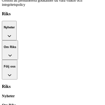
Genom att prenumerera godkänner du våra villkor och
integritetspolicy
Riks
Nyheter
Om Riks
Följ oss
Riks
Nyheter