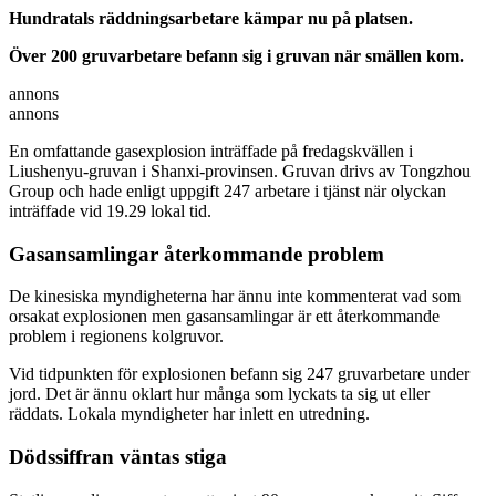
Hundratals räddningsarbetare kämpar nu på platsen.
Över 200 gruvarbetare befann sig i gruvan när smällen kom.
annons
annons
En omfattande gasexplosion inträffade på fredagskvällen i
Liushenyu-gruvan i Shanxi-provinsen. Gruvan drivs av Tongzhou
Group och hade enligt uppgift 247 arbetare i tjänst när olyckan
inträffade vid 19.29 lokal tid.
Gasansamlingar återkommande problem
De kinesiska myndigheterna har ännu inte kommenterat vad som
orsakat explosionen men gasansamlingar är ett återkommande
problem i regionens kolgruvor.
Vid tidpunkten för explosionen befann sig 247 gruvarbetare under
jord. Det är ännu oklart hur många som lyckats ta sig ut eller
räddats. Lokala myndigheter har inlett en utredning.
Dödssiffran väntas stiga