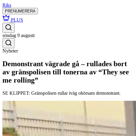
Riks
PRENUMERERA
PLUS
söndag 9 augusti
Nyheter
Demonstrant vägrade gå – rullades bort
av gränspolisen till tonerna av “They see
me rolling”
SE KLIPPET: Gränspolisen rullar iväg ohörsam demonstrant.