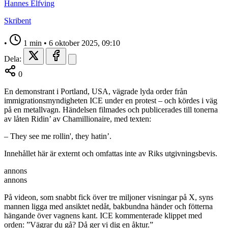
Hannes Elfving
Skribent
•
1 min
•
6 oktober 2025, 09:10
Dela:
0
En demonstrant i Portland, USA, vägrade lyda order från
immigrationsmyndigheten ICE under en protest – och kördes i väg
på en metallvagn. Händelsen filmades och publicerades till tonerna
av låten Ridin’ av Chamillionaire, med texten:
– They see me rollin', they hatin’.
Innehållet här är externt och omfattas inte av Riks utgivningsbevis.
annons
annons
På videon, som snabbt fick över tre miljoner visningar på X, syns
mannen ligga med ansiktet nedåt, bakbundna händer och fötterna
hängande över vagnens kant. ICE kommenterade klippet med
orden: ”Vägrar du gå? Då ger vi dig en åktur.”