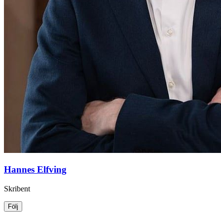
Hannes Elfving
Skribent
Följ