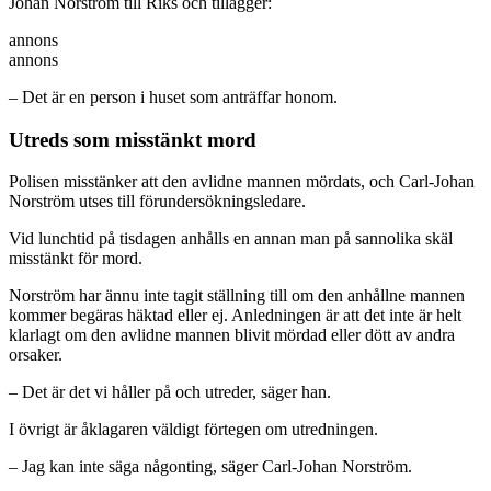
Johan Norström till Riks och tillägger:
annons
annons
– Det är en person i huset som anträffar honom.
Utreds som misstänkt mord
Polisen misstänker att den avlidne mannen mördats, och Carl-Johan
Norström utses till förundersökningsledare.
Vid lunchtid på tisdagen anhålls en annan man på sannolika skäl
misstänkt för mord.
Norström har ännu inte tagit ställning till om den anhållne mannen
kommer begäras häktad eller ej. Anledningen är att det inte är helt
klarlagt om den avlidne mannen blivit mördad eller dött av andra
orsaker.
– Det är det vi håller på och utreder, säger han.
I övrigt är åklagaren väldigt förtegen om utredningen.
– Jag kan inte säga någonting, säger Carl-Johan Norström.