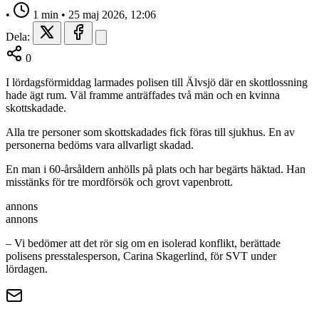
•
1 min
•
25 maj 2026, 12:06
Dela:
0
I lördagsförmiddag larmades polisen till Älvsjö där en skottlossning
hade ägt rum. Väl framme anträffades två män och en kvinna
skottskadade.
Alla tre personer som skottskadades fick föras till sjukhus. En av
personerna bedöms vara allvarligt skadad.
En man i 60-årsåldern anhölls på plats och har begärts häktad. Han
misstänks för tre mordförsök och grovt vapenbrott.
annons
annons
– Vi bedömer att det rör sig om en isolerad konflikt, berättade
polisens presstalesperson, Carina Skagerlind, för SVT under
lördagen.