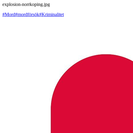
explosion-norrkoping.jpg
#Mord
#mordförsök
#Kriminalitet