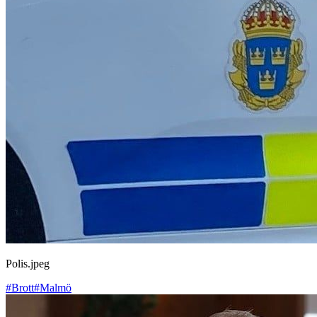
Polis.jpeg
#Brott
#Malmö