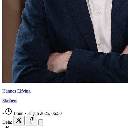
Hannes Elfving
Skribent
•
1 min
•
31 juli 2025, 06:50
Dela: