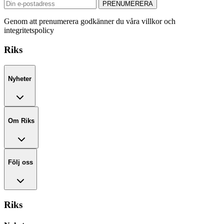
PRENUMERERA
Genom att prenumerera godkänner du våra villkor och
integritetspolicy
Riks
Nyheter
Om Riks
Följ oss
Riks