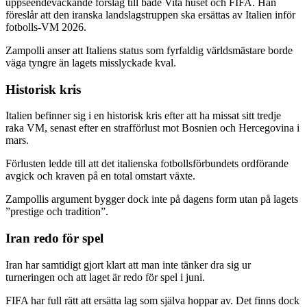
uppseendeväckande förslag till både Vita huset och FIFA. Han
föreslår att den iranska landslagstruppen ska ersättas av Italien inför
fotbolls‑VM 2026.
Zampolli anser att Italiens status som fyrfaldig världsmästare borde
väga tyngre än lagets misslyckade kval.
Historisk kris
Italien befinner sig i en historisk kris efter att ha missat sitt tredje
raka VM, senast efter en strafförlust mot Bosnien och Hercegovina i
mars.
Förlusten ledde till att det italienska fotbollsförbundets ordförande
avgick och kraven på en total omstart växte.
Zampollis argument bygger dock inte på dagens form utan på lagets
”prestige och tradition”.
Iran redo för spel
Iran har samtidigt gjort klart att man inte tänker dra sig ur
turneringen och att laget är redo för spel i juni.
FIFA har full rätt att ersätta lag som själva hoppar av. Det finns dock