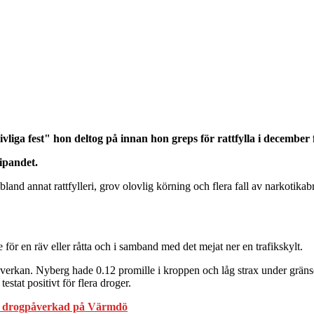
iga fest" hon deltog på innan hon greps för rattfylla i december f
ripandet.
d annat rattfylleri, grov olovlig körning och flera fall av narkotikabr
 för en räv eller råtta och i samband med det mejat ner en trafikskylt.
rkan. Nyberg hade 0.12 promille i kroppen och låg strax under gränsen 
estat positivt för flera droger.
de drogpåverkad på Värmdö