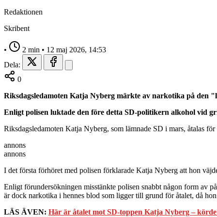
Redaktionen
Skribent
•
2 min
•
12 maj 2026, 14:53
Dela:
0
Riksdagsledamoten Katja Nyberg märkte av narkotika på den "livl
Enligt polisen luktade den före detta SD-politikern alkohol vid g
Riksdagsledamoten Katja Nyberg, som lämnade SD i mars, åtalas för blan
annons
annons
I det första förhöret med polisen förklarade Katja Nyberg att hon väjde
Enligt förundersökningen misstänkte polisen snabbt någon form av påve
är dock narkotika i hennes blod som ligger till grund för åtalet, då hon t
LÄS ÄVEN:
Här är åtalet mot SD-toppen Katja Nyberg – kör