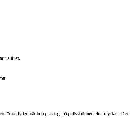
örra året.
ott.
för rattfylleri när hon provtogs på polisstationen efter olyckan. Det