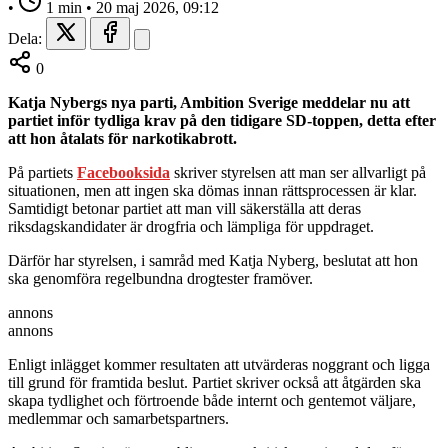
•
1 min
•
20 maj 2026, 09:12
Dela:
0
Katja Nybergs nya parti, Ambition Sverige meddelar nu att
partiet inför tydliga krav på den tidigare SD-toppen, detta efter
att hon åtalats för narkotikabrott.
På partiets
Facebooksida
skriver styrelsen att man ser allvarligt på
situationen, men att ingen ska dömas innan rättsprocessen är klar.
Samtidigt betonar partiet att man vill säkerställa att deras
riksdagskandidater är drogfria och lämpliga för uppdraget.
Därför har styrelsen, i samråd med Katja Nyberg, beslutat att hon
ska genomföra regelbundna drogtester framöver.
annons
annons
Enligt inlägget kommer resultaten att utvärderas noggrant och ligga
till grund för framtida beslut. Partiet skriver också att åtgärden ska
skapa tydlighet och förtroende både internt och gentemot väljare,
medlemmar och samarbetspartners.