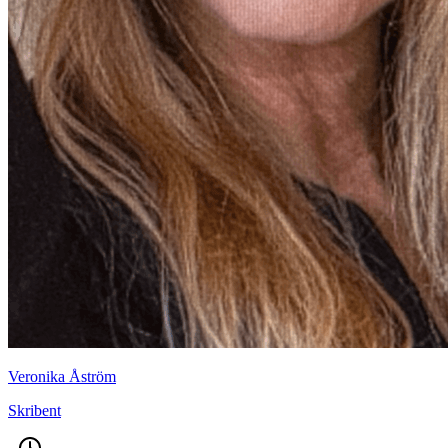
Veronika Åström
Skribent