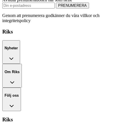
PRENUMERERA
Genom att prenumerera godkänner du våra villkor och
integritetspolicy
Riks
Nyheter
Om Riks
Följ oss
Riks