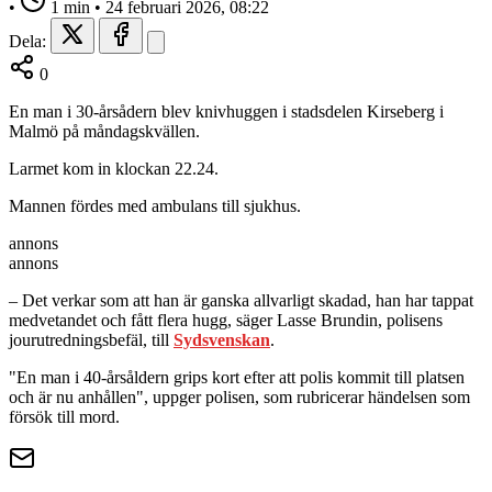
•
1 min
•
24 februari 2026, 08:22
Dela:
0
En man i 30-årsådern blev knivhuggen i stadsdelen Kirseberg i
Malmö på måndagskvällen.
Larmet kom in klockan 22.24.
Mannen fördes med ambulans till sjukhus.
annons
annons
– Det verkar som att han är ganska allvarligt skadad, han har tappat
medvetandet och fått flera hugg, säger Lasse Brundin, polisens
jourutredningsbefäl, till
Sydsvenskan
.
"En man i 40-årsåldern grips kort efter att polis kommit till platsen
och är nu anhållen", uppger polisen, som rubricerar händelsen som
försök till mord.