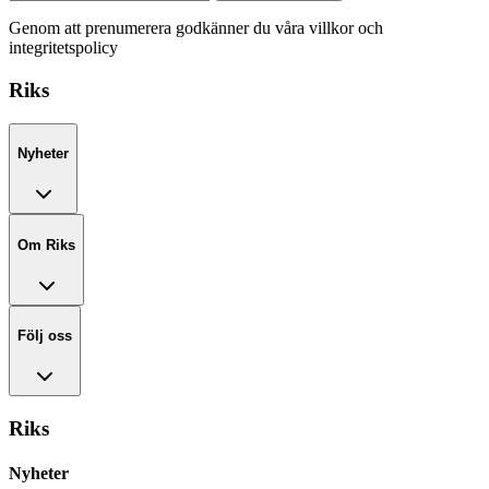
Genom att prenumerera godkänner du våra villkor och
integritetspolicy
Riks
Nyheter
Om Riks
Följ oss
Riks
Nyheter