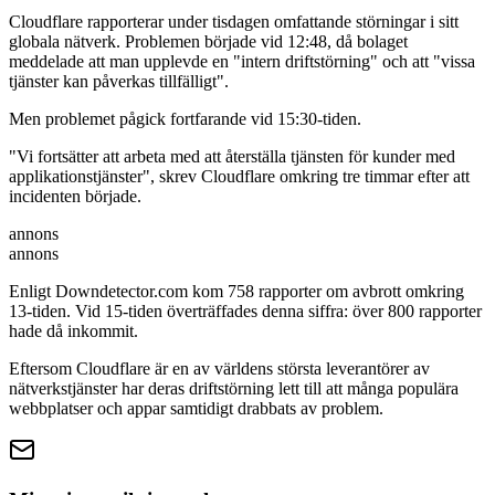
Cloudflare rapporterar under tisdagen omfattande störningar i sitt
globala nätverk. Problemen började vid 12:48, då bolaget
meddelade att man upplevde en "intern driftstörning" och att "vissa
tjänster kan påverkas tillfälligt".
Men problemet pågick fortfarande vid 15:30-tiden.
"Vi fortsätter att arbeta med att återställa tjänsten för kunder med
applikationstjänster", skrev Cloudflare omkring tre timmar efter att
incidenten började.
annons
annons
Enligt Downdetector.com kom 758 rapporter om avbrott omkring
13-tiden. Vid 15-tiden överträffades denna siffra: över 800 rapporter
hade då inkommit.
Eftersom Cloudflare är en av världens största leverantörer av
nätverkstjänster har deras driftstörning lett till att många populära
webbplatser och appar samtidigt drabbats av problem.