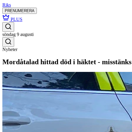
Riks
PRENUMERERA
PLUS
söndag 9 augusti
Nyheter
Mordåtalad hittad död i häktet - misstänk