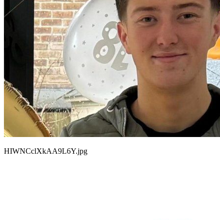
HIWNCclXkAA9L6Y.jpg