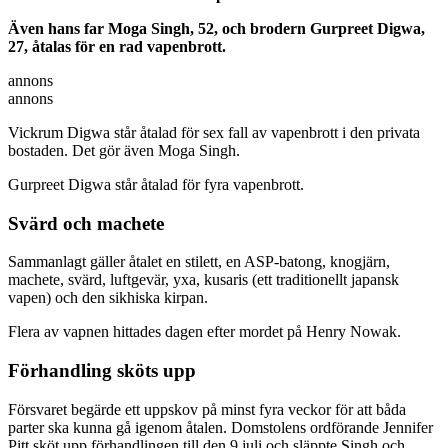
Även hans far Moga Singh, 52, och brodern Gurpreet Digwa,
27, åtalas för en rad vapenbrott.
annons
annons
Vickrum Digwa står åtalad för sex fall av vapenbrott i den privata
bostaden. Det gör även Moga Singh.
Gurpreet Digwa står åtalad för fyra vapenbrott.
Svärd och machete
Sammanlagt gäller åtalet en stilett, en ASP-batong, knogjärn,
machete, svärd, luftgevär, yxa, kusaris (ett traditionellt japansk
vapen) och den sikhiska kirpan.
Flera av vapnen hittades dagen efter mordet på Henry Nowak.
Förhandling sköts upp
Försvaret begärde ett uppskov på minst fyra veckor för att båda
parter ska kunna gå igenom åtalen. Domstolens ordförande Jennifer
Pitt sköt upp förhandlingen till den 9 juli och släppte Singh och