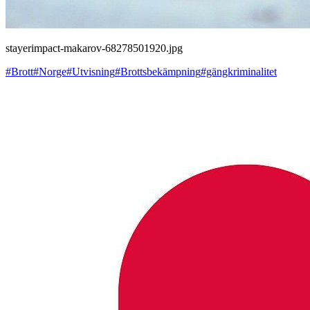
stayerimpact-makarov-68278501920.jpg
#Brott
#Norge
#Utvisning
#Brottsbekämpning
#gängkriminalitet