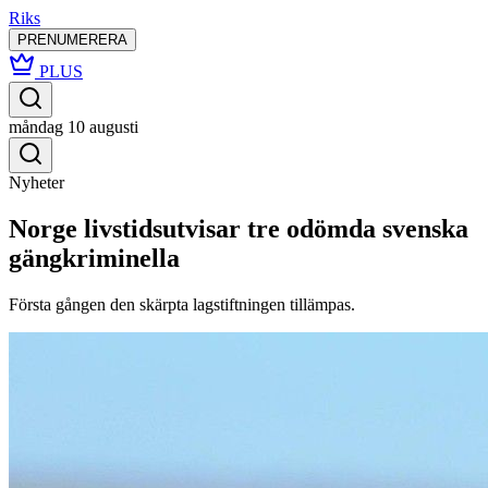
Riks
PRENUMERERA
PLUS
måndag 10 augusti
Nyheter
Norge livstidsutvisar tre odömda svenska
gängkriminella
Första gången den skärpta lagstiftningen tillämpas.