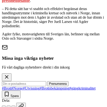
pressmeddelande
.
– På detta sätt har vi snabbt och effektivt begränsat deras
handlingsutrymme i kriminella kretsar och nätverk i Norge, innan
utredningen mot dem i Agder är avslutad och utan att de har dömts i
Norge. Det är historiskt, säger Per Juell Larsen vid Agder
polisdistrikt.
Agder fylke, motsvarigheten till Sveriges län, befinner sig mellan
Oslo och Stavanger i södra Norge.
Missa inga viktiga nyheter
Få vårt dagliga nyhetsbrev direkt i din inkorg
Prenumerera
#Brott
#Norge
#Utvisning
#Brottsbekämpning
#gängkriminalitet
Spara
Dela: