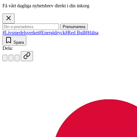
Få vårt dagliga nyhetsbrev direkt i din inkorg
Prenumerera
#Livsmedelsverket
#Energidryck
#Red Bull
#Hälsa
Spara
Dela: