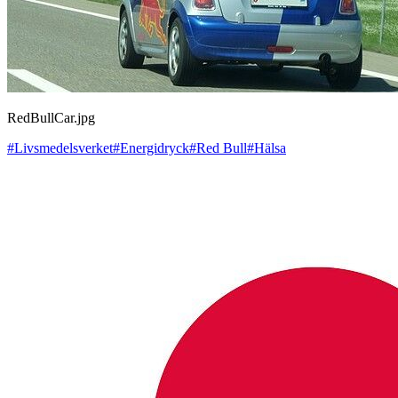
RedBullCar.jpg
#Livsmedelsverket
#Energidryck
#Red Bull
#Hälsa