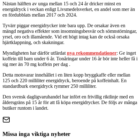
Nästan hälften av unga mellan 15 och 24 år dricker minst en
energidryck i veckan enligt Livsmedelsverket, en andel som mer än
en fördubblats mellan 2017 och 2024.
Tyvärr piggar energidrycker inte bara upp. De orsakar även en
mängd negativa effekter som insomningsbesvär och sömnstörningar,
yrsel, oro och illamående. Vid ett högt intag kan de också orsaka
hjärtklappning, och skakningar.
Myndigheten har därför utfärdat
nya rekommendationer
: Ge inget
koffein till barn under 6 år. Tonåringar under 16 år bör inte heller få i
sig mer än 70 mg koffein per dag .
Detta motsvarar innehållet i en liten kopp bryggkaffe eller mellan
125 och 220 milliliter energidryck, beroende på koffeinhalt. En
standardburk energidryck rymmer 250 milliliter.
Den svensk dagligvaruhandel har infört en frivillig riktlinje med en
åldersgräns på 15 år för att få köpa energidrycker. De följs av många
butiker runtom i landet.
Missa inga viktiga nyheter