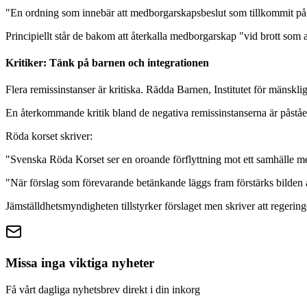
"En ordning som innebär att medborgarskapsbeslut som tillkommit på ett 
Principiellt står de bakom att återkalla medborgarskap "vid brott som 
Kritiker: Tänk på barnen och integrationen
Flera remissinstanser är kritiska. Rädda Barnen, Institutet för mänskli
En återkommande kritik bland de negativa remissinstanserna är påståen
Röda korset skriver:
"Svenska Röda Korset ser en oroande förflyttning mot ett samhälle m
"När förslag som förevarande betänkande läggs fram förstärks bilden av
Jämställdhetsmyndigheten tillstyrker förslaget men skriver att regeri
Missa inga viktiga nyheter
Få vårt dagliga nyhetsbrev direkt i din inkorg