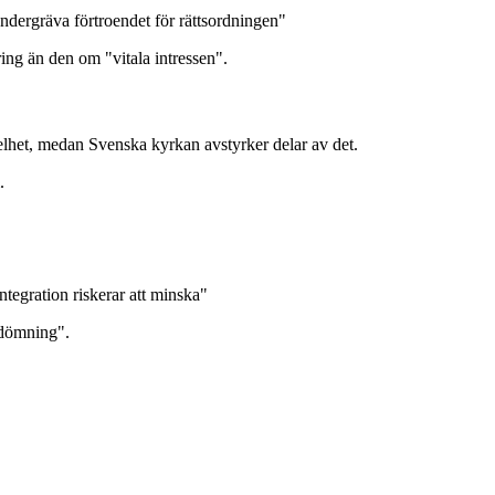
 undergräva förtroendet för rättsordningen"
ring än den om "vitala intressen".
 helhet, medan Svenska kyrkan avstyrker delar av det.
.
ntegration riskerar att minska"
bedömning".