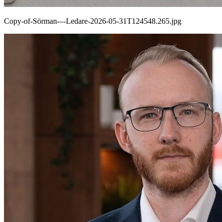
Copy-of-Sörman-–-Ledare-2026-05-31T124548.265.jpg