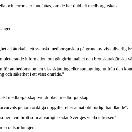
ella och terrorister innefattas, om de har dubbelt medborgarskap.
slaget.
het att återkalla ett svenskt medborgarskap på grund av viss allvarlig br
t kompletterande information om gängkriminalitet och brottskaraktär ska 
 för att bedöma om en viss skjutning eller sprängning, utifrån den kont
ng och säkerhet i ett visst område."
venskt medborgarskap vid dubbelt medborgarskap.
förvärvats genom oriktiga uppgifter eller annat otillbörligt handlande".
oner "vid brott som allvarligt skadar Sveriges vitala intressen".
ota rättsordningen: