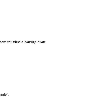
m för vissa allvarliga brott.
lande".