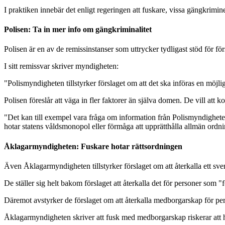
I praktiken innebär det enligt regeringen att fuskare, vissa gängkrimin
Polisen: Ta in mer info om gängkriminalitet
Polisen är en av de remissinstanser som uttrycker tydligast stöd för för
I sitt remissvar skriver myndigheten:
"Polismyndigheten tillstyrker förslaget om att det ska införas en möjlig
Polisen föreslår att väga in fler faktorer än själva domen. De vill at
"Det kan till exempel vara fråga om information från Polismyndigheten
hotar statens våldsmonopol eller förmåga att upprätthålla allmän ordni
Åklagarmyndigheten: Fuskare hotar rättsordningen
Även Åklagarmyndigheten tillstyrker förslaget om att återkalla ett s
De ställer sig helt bakom förslaget att återkalla det för personer som "
Däremot avstyrker de förslaget om att återkalla medborgarskap för pers
Åklagarmyndigheten skriver att fusk med medborgarskap riskerar att h