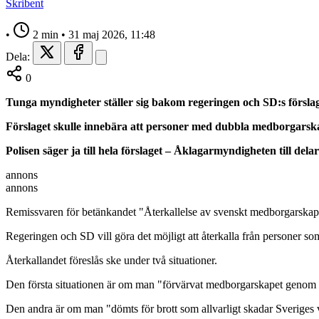
Skribent
•
2 min
•
31 maj 2026, 11:48
Dela:
0
Tunga myndigheter ställer sig bakom regeringen och SD:s förslag
Förslaget skulle innebära att personer med dubbla medborgarskap 
Polisen säger ja till hela förslaget – Åklagarmyndigheten till delar
annons
annons
Remissvaren för betänkandet "Återkallelse av svenskt medborgarskap
Regeringen och SD vill göra det möjligt att återkalla från personer so
Återkallandet föreslås ske under två situationer.
Den första situationen är om man "förvärvat medborgarskapet genom ori
Den andra är om man "dömts för brott som allvarligt skadar Sveriges v