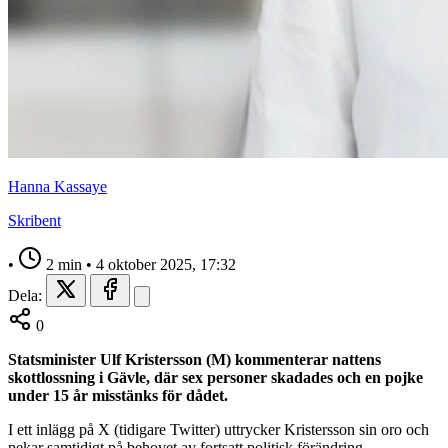
Hanna Kassaye
Skribent
•
2 min
•
4 oktober 2025, 17:32
Dela:
0
Statsminister Ulf Kristersson (M) kommenterar nattens
skottlossning i Gävle, där sex personer skadades och en pojke
under 15 år misstänks för dådet.
I ett inlägg på X (tidigare Twitter) uttrycker Kristersson sin oro och
pekar samtidigt på behovet av fortsatt politisk förändring.