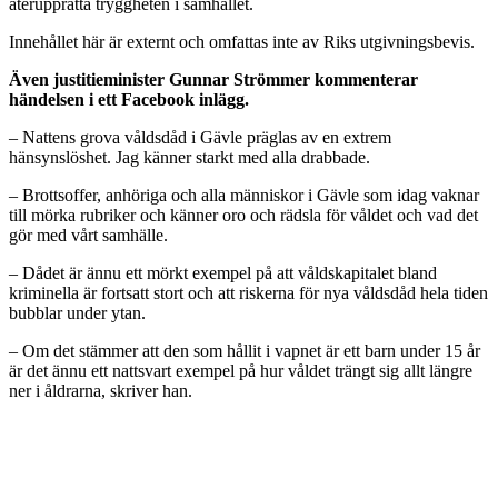
återupprätta tryggheten i samhället.
Innehållet här är externt och omfattas inte av Riks utgivningsbevis.
Även justitieminister Gunnar Strömmer kommenterar
händelsen i ett Facebook inlägg.
– Nattens grova våldsdåd i Gävle präglas av en extrem
hänsynslöshet. Jag känner starkt med alla drabbade.
– Brottsoffer, anhöriga och alla människor i Gävle som idag vaknar
till mörka rubriker och känner oro och rädsla för våldet och vad det
gör med vårt samhälle.
– Dådet är ännu ett mörkt exempel på att våldskapitalet bland
kriminella är fortsatt stort och att riskerna för nya våldsdåd hela tiden
bubblar under ytan.
– Om det stämmer att den som hållit i vapnet är ett barn under 15 år
är det ännu ett nattsvart exempel på hur våldet trängt sig allt längre
ner i åldrarna, skriver han.