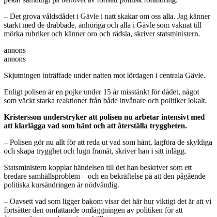
– Det grova våldsdådet i Gävle i natt skakar om oss alla. Jag känner
starkt med de drabbade, anhöriga och alla i Gävle som vaknat till
mörka rubriker och känner oro och rädsla, skriver statsministern.
annons
annons
Skjutningen inträffade under natten mot lördagen i centrala Gävle.
Enligt polisen är en pojke under 15 år misstänkt för dådet, något
som väckt starka reaktioner från både invånare och politiker lokalt.
Kristersson understryker att polisen nu arbetar intensivt med
att klarlägga vad som hänt och att återställa tryggheten.
– Polisen gör nu allt för att reda ut vad som hänt, lagföra de skyldiga
och skapa trygghet och lugn framåt, skriver han i sitt inlägg.
Statsministern kopplar händelsen till det han beskriver som ett
bredare samhällsproblem – och en bekräftelse på att den pågående
politiska kursändringen är nödvändig.
– Oavsett vad som ligger bakom visar det här hur viktigt det är att vi
fortsätter den omfattande omläggningen av politiken för att