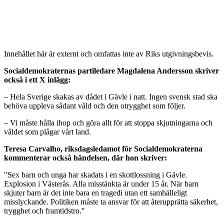
Innehållet här är externt och omfattas inte av Riks utgivningsbevis.
Socialdemokraternas partiledare Magdalena Andersson skriver
också i ett X inlägg:
– Hela Sverige skakas av dådet i Gävle i natt. Ingen svensk stad ska
behöva uppleva sådant våld och den otrygghet som följer.
– Vi måste hålla ihop och göra allt för att stoppa skjutningarna och
våldet som plågar vårt land.
Teresa Carvalho, riksdagsledamot för Socialdemokraterna
kommenterar också händelsen, där hon skriver:
"Sex barn och unga har skadats i en skottlossning i Gävle.
Explosion i Västerås. Alla misstänkta är under 15 år. När barn
skjuter barn är det inte bara en tragedi utan ett samhälleligt
misslyckande. Politiken måste ta ansvar för att återupprätta säkerhet,
trygghet och framtidstro."