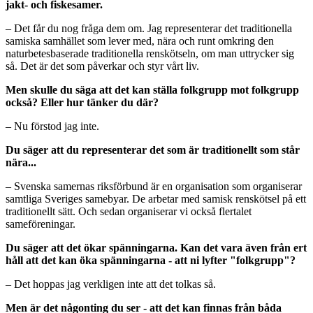
jakt- och fiskesamer.
– Det får du nog fråga dem om. Jag representerar det traditionella
samiska samhället som lever med, nära och runt omkring den
naturbetesbaserade traditionella renskötseln, om man uttrycker sig
så. Det är det som påverkar och styr vårt liv.
Men skulle du säga att det kan ställa folkgrupp mot folkgrupp
också? Eller hur tänker du där?
– Nu förstod jag inte.
Du säger att du representerar det som är traditionellt som står
nära...
– Svenska samernas riksförbund är en organisation som organiserar
samtliga Sveriges samebyar. De arbetar med samisk renskötsel på ett
traditionellt sätt. Och sedan organiserar vi också flertalet
sameföreningar.
Du säger att det ökar spänningarna. Kan det vara även från ert
håll att det kan öka spänningarna - att ni lyfter "folkgrupp"?
– Det hoppas jag verkligen inte att det tolkas så.
Men är det någonting du ser - att det kan finnas från båda