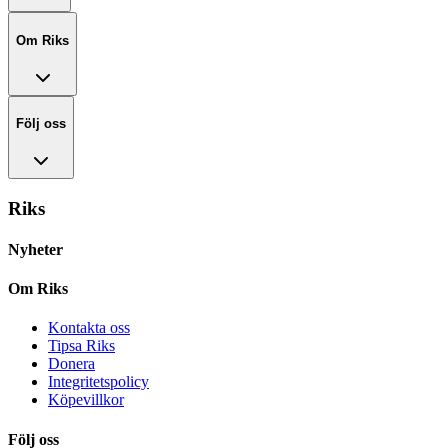
Om Riks
Följ oss
Riks
Nyheter
Om Riks
Kontakta oss
Tipsa Riks
Donera
Integritetspolicy
Köpevillkor
Följ oss