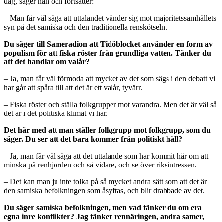
dag, säger han och fortsätter:
– Man får väl säga att uttalandet vänder sig mot majoritetssamhällets
syn på det samiska och den traditionella renskötseln.
Du säger till Sameradion att Tidöblocket använder en form av
populism för att fiska röster från grundliga vatten. Tänker du
att det handlar om valår?
– Ja, man får väl förmoda att mycket av det som sägs i den debatt vi
har går att spåra till att det är ett valår, tyvärr.
– Fiska röster och ställa folkgrupper mot varandra. Men det är väl så
det är i det politiska klimat vi har.
Det här med att man ställer folkgrupp mot folkgrupp, som du
säger. Du ser att det bara kommer från politiskt håll?
– Ja, man får väl säga att det uttalande som har kommit här om att
minska på renhjorden och så vidare, och se över riksintressen.
– Det kan man ju inte tolka på så mycket andra sätt som att det är
den samiska befolkningen som åsyftas, och blir drabbade av det.
Du säger samiska befolkningen, men vad tänker du om era
egna inre konflikter? Jag tänker rennäringen, andra samer,