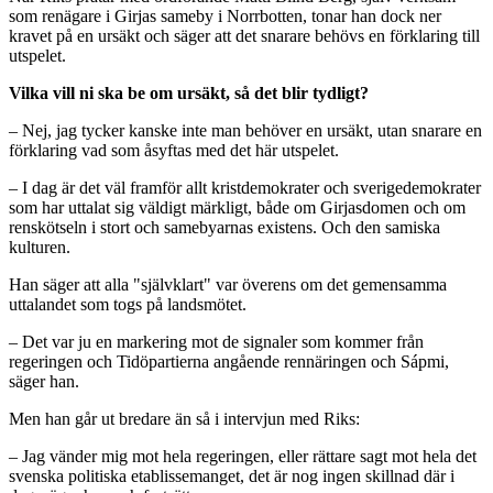
som renägare i Girjas sameby i Norrbotten, tonar han dock ner
kravet på en ursäkt och säger att det snarare behövs en förklaring till
utspelet.
Vilka vill ni ska be om ursäkt, så det blir tydligt?
– Nej, jag tycker kanske inte man behöver en ursäkt, utan snarare en
förklaring vad som åsyftas med det här utspelet.
– I dag är det väl framför allt kristdemokrater och sverigedemokrater
som har uttalat sig väldigt märkligt, både om Girjasdomen och om
renskötseln i stort och samebyarnas existens. Och den samiska
kulturen.
Han säger att alla "självklart" var överens om det gemensamma
uttalandet som togs på landsmötet.
– Det var ju en markering mot de signaler som kommer från
regeringen och Tidöpartierna angående rennäringen och Sápmi,
säger han.
Men han går ut bredare än så i intervjun med Riks:
– Jag vänder mig mot hela regeringen, eller rättare sagt mot hela det
svenska politiska etablissemanget, det är nog ingen skillnad där i