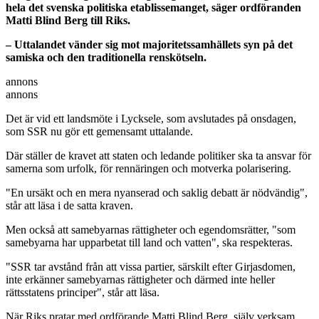
hela det svenska politiska etablissemanget, säger ordföranden
Matti Blind Berg till Riks.
– Uttalandet vänder sig mot majoritetssamhällets syn på det
samiska och den traditionella renskötseln.
annons
annons
Det är vid ett landsmöte i Lycksele, som avslutades på onsdagen,
som SSR nu gör ett gemensamt uttalande.
Där ställer de kravet att staten och ledande politiker ska ta ansvar för
samerna som urfolk, för rennäringen och motverka polarisering.
"En ursäkt och en mera nyanserad och saklig debatt är nödvändig",
står att läsa i de satta kraven.
Men också att samebyarnas rättigheter och egendomsrätter, "som
samebyarna har upparbetat till land och vatten", ska respekteras.
"SSR tar avstånd från att vissa partier, särskilt efter Girjasdomen,
inte erkänner samebyarnas rättigheter och därmed inte heller
rättsstatens principer", står att läsa.
När Riks pratar med ordförande Matti Blind Berg, själv verksam