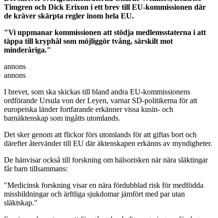
Timgren och Dick Erixon i ett brev till EU-kommissionen där
de kräver skärpta regler inom hela EU.
"Vi uppmanar kommissionen att stödja medlemsstaterna i att
täppa till kryphål som möjliggör tvång, särskilt mot
minderåriga."
annons
annons
I brevet, som ska skickas till bland andra EU-kommissionens
ordförande Ursula von der Leyen, varnar SD-politikerna för att
europeiska länder fortfarande erkänner vissa kusin- och
barnäktenskap som ingåtts utomlands.
Det sker genom att flickor förs utomlands för att giftas bort och
därefter återvänder till EU där äktenskapen erkänns av myndigheter.
De hänvisar också till forskning om hälsorisken när nära släktingar
får barn tillsammans:
"Medicinsk forskning visar en nära fördubblad risk för medfödda
missbildningar och ärftliga sjukdomar jämfört med par utan
släktskap."