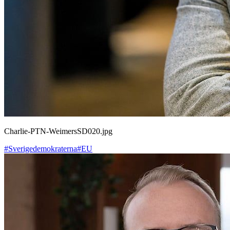
Charlie-PTN-WeimersSD020.jpg
#Sverigedemokraterna
#EU