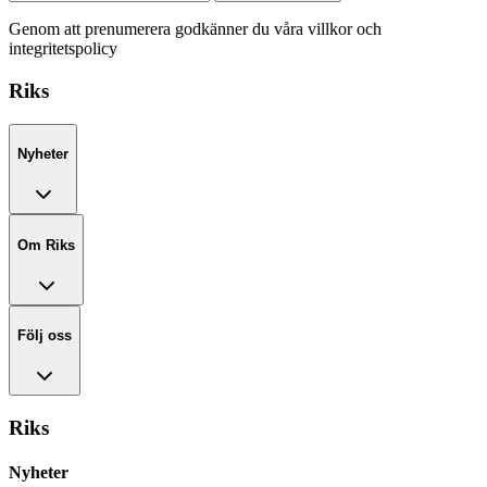
Genom att prenumerera godkänner du våra villkor och
integritetspolicy
Riks
Nyheter
Om Riks
Följ oss
Riks
Nyheter