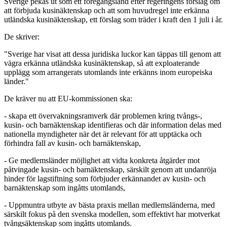
Sverige pekas ut som ett föregångsland efter regeringens förslag om
att förbjuda kusinäktenskap och att som huvudregel inte erkänna
utländska kusinäktenskap, ett förslag som träder i kraft den 1 juli i år.
De skriver:
"Sverige har visat att dessa juridiska luckor kan täppas till genom att
vägra erkänna utländska kusinäktenskap, så att exploaterande
upplägg som arrangerats utomlands inte erkänns inom europeiska
länder."
De kräver nu att EU-kommissionen ska:
- skapa ett övervakningsramverk där problemen kring tvångs-,
kusin- och barnäktenskap identifieras och där information delas med
nationella myndigheter när det är relevant för att upptäcka och
förhindra fall av kusin- och barnäktenskap,
- Ge medlemsländer möjlighet att vidta konkreta åtgärder mot
påtvingade kusin- och barnäktenskap, särskilt genom att undanröja
hinder för lagstiftning som förbjuder erkännandet av kusin- och
barnäktenskap som ingåtts utomlands,
- Uppmuntra utbyte av bästa praxis mellan medlemsländerna, med
särskilt fokus på den svenska modellen, som effektivt har motverkat
tvångsäktenskap som ingåtts utomlands.