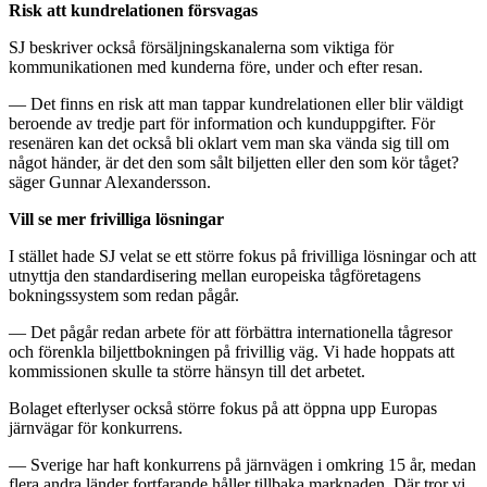
Risk att kundrelationen försvagas
SJ beskriver också försäljningskanalerna som viktiga för
kommunikationen med kunderna före, under och efter resan.
— Det finns en risk att man tappar kundrelationen eller blir väldigt
beroende av tredje part för information och kunduppgifter. För
resenären kan det också bli oklart vem man ska vända sig till om
något händer, är det den som sålt biljetten eller den som kör tåget?
säger Gunnar Alexandersson.
Vill se mer frivilliga lösningar
I stället hade SJ velat se ett större fokus på frivilliga lösningar och att
utnyttja den standardisering mellan europeiska tågföretagens
bokningssystem som redan pågår.
— Det pågår redan arbete för att förbättra internationella tågresor
och förenkla biljettbokningen på frivillig väg. Vi hade hoppats att
kommissionen skulle ta större hänsyn till det arbetet.
Bolaget efterlyser också större fokus på att öppna upp Europas
järnvägar för konkurrens.
— Sverige har haft konkurrens på järnvägen i omkring 15 år, medan
flera andra länder fortfarande håller tillbaka marknaden. Där tror vi