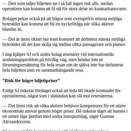
— Den som säljer biljetten tar i så fall ingen risk alls, medan
operatören kan komma att få stå för stora delar av kostnadsansvaret.
Bolaget pekar också på att frågor som exempelvis minsta möjliga
bytestider kan komma att bli en nyckelfråga när olika aktörer
blandas in.
— Det är ännu oklart hur man kommer att definiera minsta möjliga
bytestider då det kan skilja sig mellan olika passagerare och platser.
I dag hjälper SJ och andra bolag resenärer vid internationella
anslutningsproblem på frivillig väg, men betalar inte ut
förseningsersättning för hela resan om de själva inte har definierat
hela biljetten som en sammanhängande resa.
”Risk för högre biljettpriser”
Enligt SJ riskerar förslaget också att leda till ökade kostnader för
operatörerna, något som i slutändan kan slå mot resenärerna.
— Det finns risk att olika aktörer behöver kompensera för ett större
ekonomiskt ansvar genom högre priser. Då riskerar tåget att hamna i
ett sämre läge jämfört med andra transportslag, säger Gunnar
Alexandersson.