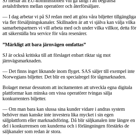
SJ menar att EU-kommissionen vill gå långt i att begränsa
avtalsfriheten mellan operatörer och återförsäljare.
— I dag arbetar vi på SJ redan med att göra våra biljetter tillgängliga
via fler försäljningskanaler. Skillnaden är att vi själva kan välja vilka
samarbetspartners vi vill arbeta med och under vilka villkor, detta för
att säkerställa bra service för våra resenärer.
”Märkligt att bara järnvägen omfattas”
SJ är också kritiska till att förslaget enbart riktar sig mot
järnvägsmarknaden.
— Det finns inget liknande inom flyget. SAS säljer till exempel inte
Norwegians biljetter. Det blir en specialregel för tågmarknaden.
Bolaget menar dessutom att incitamenten att utveckla egna digitala
plattformar kan minska om vissa operatörer tvingas sälja
konkurrenters biljetter.
— Om man bara kan slussa sina kunder vidare i andras system
behöver man kanske inte investera lika mycket i sin egen
säljplattform eller marknadsföring. Då blir säljkanalen inte längre en
del i konkurrensen om kunderna och i förlängningen förstärks de
säljkanaler som redan är stora.