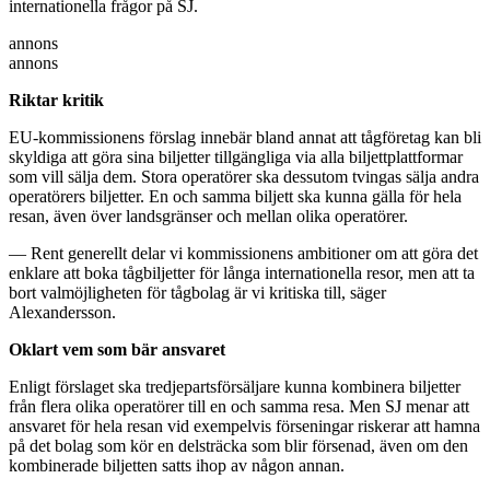
internationella frågor på SJ.
annons
annons
Riktar kritik
EU-kommissionens förslag innebär bland annat att tågföretag kan bli
skyldiga att göra sina biljetter tillgängliga via alla biljettplattformar
som vill sälja dem. Stora operatörer ska dessutom tvingas sälja andra
operatörers biljetter. En och samma biljett ska kunna gälla för hela
resan, även över landsgränser och mellan olika operatörer.
— Rent generellt delar vi kommissionens ambitioner om att göra det
enklare att boka tågbiljetter för långa internationella resor, men att ta
bort valmöjligheten för tågbolag är vi kritiska till, säger
Alexandersson.
Oklart vem som bär ansvaret
Enligt förslaget ska tredjepartsförsäljare kunna kombinera biljetter
från flera olika operatörer till en och samma resa. Men SJ menar att
ansvaret för hela resan vid exempelvis förseningar riskerar att hamna
på det bolag som kör en delsträcka som blir försenad, även om den
kombinerade biljetten satts ihop av någon annan.