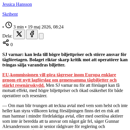
Jessica Hansson
Skribent
•
3 min
•
19 maj 2026, 08:24
Dela:
0
SJ varnar: kan leda till högre biljettpriser och större ansvar för
tågföretagen. Bolaget riktar skarp kritik mot att operatörer kan
tvingas sälja varandras biljetter.
EU-kommissionen vill göra tågresor inom Europa enklare
genom ett nytt lagförslag om gemensamma tågbiljetter och
stärkt resenärsskydd.
Men SJ varnar nu för att förslaget kan få
motsatt effekt, med högre biljettpriser och ökad osäkerhet för både
operatörer och resenärer.
— Om man blir tvungen att teckna avtal med vem som helst och inte
heller kan styra villkoren kring försäljningen finns det en risk att
man hamnar i mindre fördelaktiga avtal, eller med oseriösa aktörer
som inte är beredda att ta ansvar om något går fel, säger Gunnar
Alexandersson som är senior rådgivare för reglering och