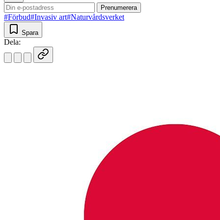
Prenumerera
#Förbud
#Invasiv art
#Naturvårdsverket
Spara
Dela: