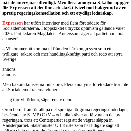
när de intervjuas offentligt. Men flera anonyma S-källor uppger
för Expressen att det finns ett starkt tvivel mot bakgrund av en
spretig regeringskonstellation och ett otydligt ledarskap.
Expressen
har utfört intervjuer med flera företrädare för
Socialdemokraterna. I toppskiktet uttrycks optimism gällande valet
2026. Partiledaren Magdalena Andersson säger att partiet har "bra
chanser":
– Vi kommer att komma ut från den här kongressen som ett
tydligare, rakare och mer handlingskraftigt parti och redo att styra
Sverige.
annons
annons
Men bakom kulisserna finns oro. Flera anonyma företrädare tror inte
att Socialdemokraterna vinner:
– Jag tror vi förlorar, säger en av dem.
Oron beror framför allt på det spretiga rödgröna regeringsunderlaget,
bestående av S+MP+C+V – och alla kräver att få vara en del av
regeringen, trots att Centerpartiet sagt att de vägrar släppa in
Vänsterpartiet. Statsminister Ulf Kristersson har tidigare sagt att
väljarna inte vet vad de får om de röstar på oppositionen.