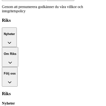
Genom att prenumerera godkänner du våra villkor och
integritetspolicy
Riks
Nyheter
Om Riks
Följ oss
Riks
Nyheter