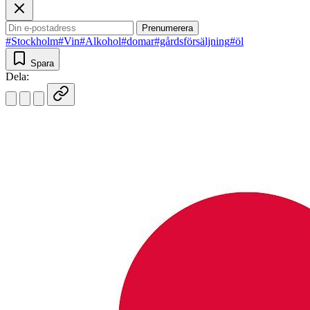
Prenumerera
#Stockholm
#Vin
#Alkohol
#domar
#gårdsförsäljning
#öl
Spara
Dela: