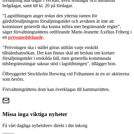
försäljning alla dagar i veckan, även söndagar och allmänna
helgdagar, samt till kl. 20 på lördagar.
"Lagstiftningen anger redan den yttersta ramen för
gårdsförsäljningens försäljningstider och avsikten är inte att
kommuner generellt ska kunna införa mer begränsande regler",
säger förvaltningsrättens ordförande Marie-Jeanette Axélius Friberg i
ett
pressmeddelande
.
"Prövningen ska i stället göras utifrån varje enskild
tillståndsansökan. Det kan finnas skäl att besluta om kortare
försäljningstider i enskilda fall, men generella kommunala
tidsbegränsningar saknar stöd i lagstiftningen", tillägger hon.
Ölbryggeriet Stockholm Brewing vid Frihamnen är en av aktörerna
som berörs.
Förvaltningrättens dom kan överklagas till kammarrätten.
Missa inga viktiga nyheter
Få vårt dagliga nyhetsbrev direkt i din inkorg