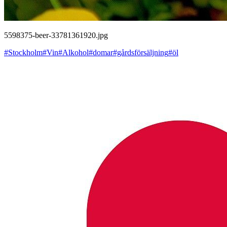
5598375-beer-33781361920.jpg
#Stockholm
#Vin
#Alkohol
#domar
#gårdsförsäljning
#öl