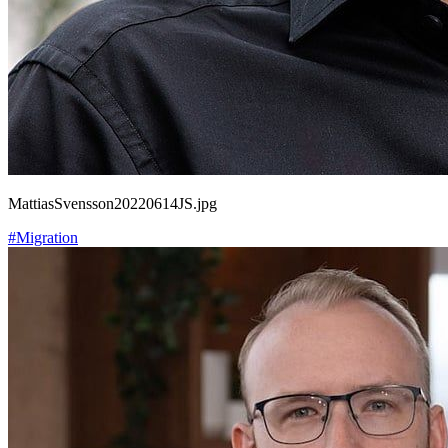
MattiasSvensson20220614JS.jpg
#Migration