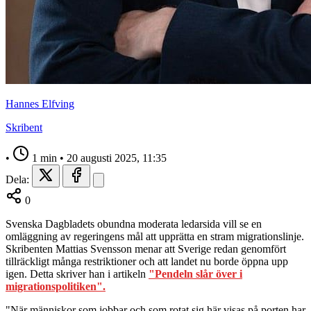
Hannes Elfving
Skribent
•
1 min
•
20 augusti 2025, 11:35
Dela:
0
Svenska Dagbladets obundna moderata ledarsida vill se en
omläggning av regeringens mål att upprätta en stram migrationslinje.
Skribenten Mattias Svensson menar att Sverige redan genomfört
tillräckligt många restriktioner och att landet nu borde öppna upp
igen. Detta skriver han i artikeln
"Pendeln slår över i
migrationspolitiken".
"När människor som jobbar och som rotat sig här visas på porten har