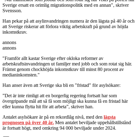
Sverige ersatt en orimlig migrationspolitik med en annan", skriver
Svensson.
Han pekar på att asylinvandringen numera är den lägsta på 40 år och
att Sverige riskerar att förlora viktig arbetskraft på grund av höjda
inkomstkrav.
annons
annons
"Framför allt kastar Sverige efter okloka reformer av
arbetskraftsinvandringen ut familjer med jobb och som rotat sig här.
Främst genom chockhöjda inkomstkrav till minst 80 procent av
medianinkomsten."
Han anser även att Sverige ska bli en "fristad" för asylsökare:
”Det är inte rimligt att en borgerlig regering fortsatt har som
övergripande mål att så få som möjligt ska kunna få en fristad här
eller kunna flytta hit för att arbeta”, skriver han.
Antalet asylsökare är på en rekordlåg nivå, med den
lägsta
prognosen på över 40 år.
Men antalet beviljade uppehållstillstånd
är fortsatt högt, med omkring 94 000 beviljade under 2024.