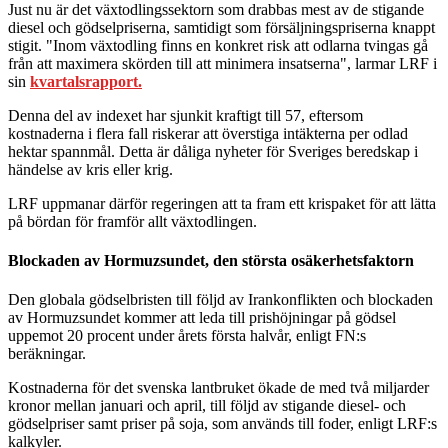
Just nu är det växtodlingssektorn som drabbas mest av de stigande
diesel och gödselpriserna, samtidigt som försäljningspriserna knappt
stigit. "Inom växtodling finns en konkret risk att odlarna tvingas gå
från att maximera skörden till att minimera insatserna", larmar LRF i
sin
kvartalsrapport.
Denna del av indexet har sjunkit kraftigt till 57, eftersom
kostnaderna i flera fall riskerar att överstiga intäkterna per odlad
hektar spannmål. Detta är dåliga nyheter för Sveriges beredskap i
händelse av kris eller krig.
LRF uppmanar därför regeringen att ta fram ett krispaket för att lätta
på bördan för framför allt växtodlingen.
Blockaden av Hormuzsundet, den största osäkerhetsfaktorn
Den globala gödselbristen till följd av Irankonflikten och blockaden
av Hormuzsundet kommer att leda till prishöjningar på gödsel
uppemot 20 procent under årets första halvår, enligt FN:s
beräkningar.
Kostnaderna för det svenska lantbruket ökade de med två miljarder
kronor mellan januari och april, till följd av stigande diesel- och
gödselpriser samt priser på soja, som används till foder, enligt LRF:s
kalkyler.