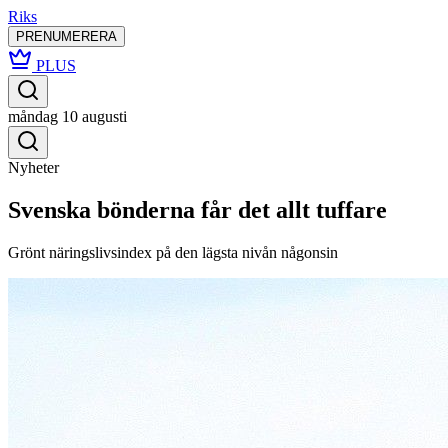
Riks
PRENUMERERA
PLUS
måndag 10 augusti
Nyheter
Svenska bönderna får det allt tuffare
Grönt näringslivsindex på den lägsta nivån någonsin