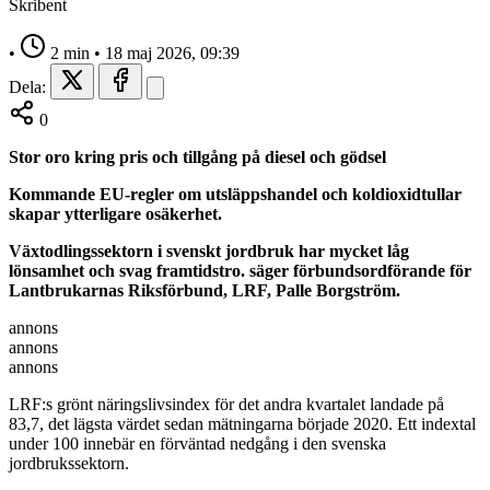
Skribent
•
2 min
•
18 maj 2026, 09:39
Dela:
0
Stor oro kring pris och tillgång på diesel och gödsel
Kommande EU-regler om utsläppshandel och koldioxidtullar
skapar ytterligare osäkerhet.
Växtodlingssektorn i svenskt jordbruk har mycket låg
lönsamhet och svag framtidstro.
säger förbundsordförande för
Lantbrukarnas Riksförbund, LRF, Palle Borgström.
annons
annons
annons
LRF:s grönt näringslivsindex för det andra kvartalet landade på
83,7, det lägsta värdet sedan mätningarna började 2020. Ett indextal
under 100 innebär en förväntad nedgång i den svenska
jordbrukssektorn.