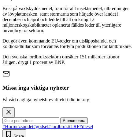
Brist på växtskyddsmedel, framför allt insektsmedel, utbredningen
av lövplattmasken, samt stormarna som härjade över landet i
december och april och ledde till att omkring 12
miljonerskogskubikmeter oplanerat fälldes leder till ytterligare
huvudbry för sektorn.
Det gör även kommande EU-regler om utsläppshandel och
koldioxidtullar som förväntas fördyra produktionen för lantbrukare.
Den svenska jordbrukssektorn omsätter 151 miljarder kronor
årligen, drygt 1 procent av BNP.
Missa inga viktiga nyheter
Få vårt dagliga nyhetsbrev direkt i din inkorg
Prenumerera
#Hormuzsundet
#gödsel
#Jordbruk
#LRF
#diesel
Spara