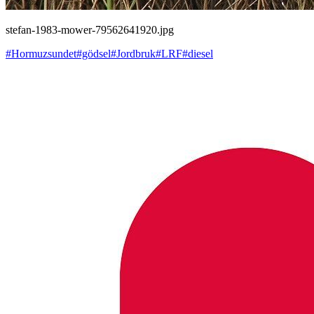
stefan-1983-mower-79562641920.jpg
#Hormuzsundet
#gödsel
#Jordbruk
#LRF
#diesel