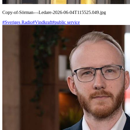
Copy-of-Sörman-–-Ledare-2026-06-04T115525.049.jpg
#Sveriges Radio
#Vindkraft
#public service