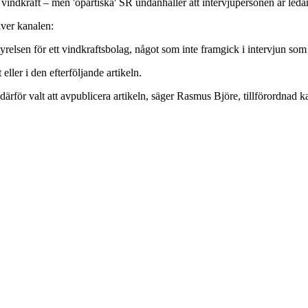
 vindkraft – men 'opartiska' SR undanhåller att intervjupersonen är led
iver kanalen:
yrelsen för ett vindkraftsbolag, något som inte framgick i intervjun som g
ller i den efterföljande artikeln.
 därför valt att avpublicera artikeln, säger Rasmus Björe, tillförordnad