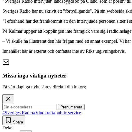
"Sveriges Radio intervjuar 'landsbygdsbo på Öland' som är positiv till
Sveriges Radio har nu skrivit ett "förtydligande". På sin webbsida skr
"I efterhand har det framkommit att den intervjuade personen sitter i st
P4 Kalmar uppger att kopplingen inte framgick vare sig i radioinslaget e
– Vi skulle ha illustrerat den här frågan med ett annat exempel. Vi har
Innehållet här är externt och omfattas inte av Riks utgivningsbevis.
Missa inga viktiga nyheter
Få vårt dagliga nyhetsbrev direkt i din inkorg
Prenumerera
#Sveriges Radio
#Vindkraft
#public service
Spara
Dela: