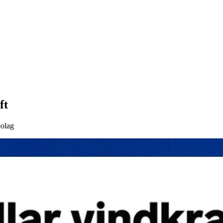
ft
bolag