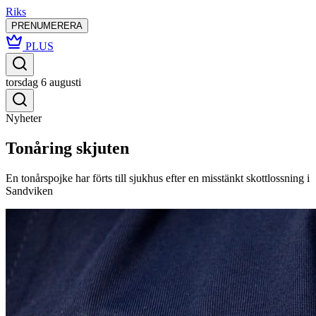
Riks
PRENUMERERA
PLUS
torsdag 6 augusti
Nyheter
Tonåring skjuten
En tonårspojke har förts till sjukhus efter en misstänkt skottlossning i
Sandviken