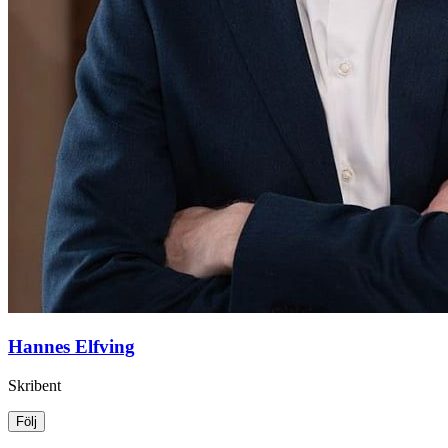
Hannes Elfving
Skribent
Följ