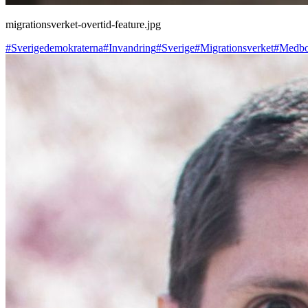
migrationsverket-overtid-feature.jpg
#Sverigedemokraterna
#Invandring
#Sverige
#Migrationsverket
#Medbo