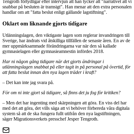
Tengroth förtydligar efter intervjun att han tycker att "narrativet att vi
snabbar på besluten är tramsigt". Han menar att den extra personalen
handlar om att "fatta beslut enligt gällande lagstiftning".
Oklart om liknande gjorts tidigare
Utlänningslagen, den viktigaste lagen som reglerar invandringen till
Sverige, har ändrats vid åtskilliga tillfällen de senaste åren. En av de
mer uppmärksammade förändringarna var när den så kallade
gymnasielagen eller gymnasieamnestin infördes 2018.
Har ni någon gång tidigare när det gjorts ändringar i
utlänningslagen snabbat på eller tagit in på personal på övertid, för
att fatta beslut innan den nya lagen träder i kraft?
– Det kan inte jag svara på.
För om ni inte gjort så tidigare, så finns det ju fog för kritiken?
– Men det har ingenting med skärpningen att göra. En viss del har
med det att göra, det vills säga att vi behöver förbereda våra digitala
system så att de ska fungera fullt utifrån den nya lagstiftningen,
säger Migrationsverkets presschef Jesper Tengroth.