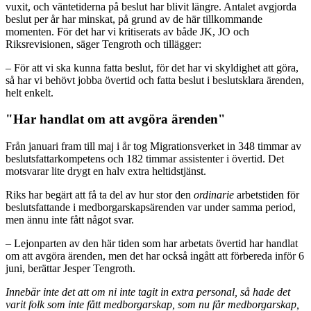
vuxit, och väntetiderna på beslut har blivit längre. Antalet avgjorda
beslut per år har minskat, på grund av de här tillkommande
momenten. För det har vi kritiserats av både JK, JO och
Riksrevisionen, säger Tengroth och tillägger:
– För att vi ska kunna fatta beslut, för det har vi skyldighet att göra,
så har vi behövt jobba övertid och fatta beslut i beslutsklara ärenden,
helt enkelt.
"Har handlat om att avgöra ärenden"
Från januari fram till maj i år tog Migrationsverket in 348 timmar av
beslutsfattarkompetens och 182 timmar assistenter i övertid. Det
motsvarar lite drygt en halv extra heltidstjänst.
Riks har begärt att få ta del av hur stor den
ordinarie
arbetstiden för
beslutsfattande i medborgarskapsärenden var under samma period,
men ännu inte fått något svar.
– Lejonparten av den här tiden som har arbetats övertid har handlat
om att avgöra ärenden, men det har också ingått att förbereda inför 6
juni, berättar Jesper Tengroth.
Innebär inte det att om ni inte tagit in extra personal, så hade det
varit folk som inte fått medborgarskap, som nu får medborgarskap,