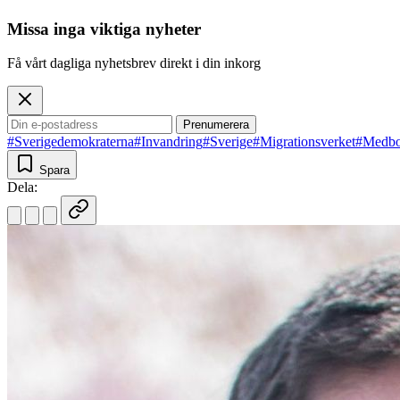
Missa inga viktiga nyheter
Få vårt dagliga nyhetsbrev direkt i din inkorg
Prenumerera
#Sverigedemokraterna
#Invandring
#Sverige
#Migrationsverket
#Medbo
Spara
Dela: