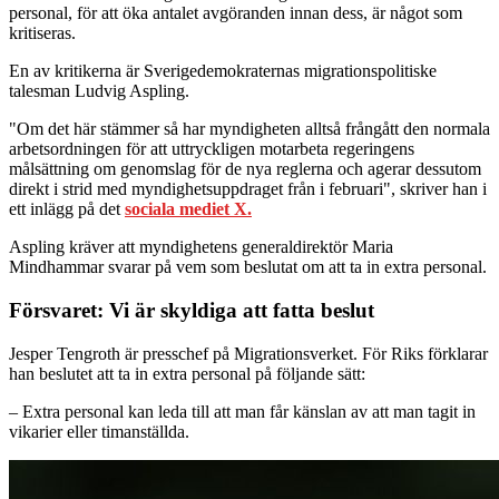
personal, för att öka antalet avgöranden innan dess, är något som
kritiseras.
En av kritikerna är Sverigedemokraternas migrationspolitiske
talesman Ludvig Aspling.
"Om det här stämmer så har myndigheten alltså frångått den normala
arbetsordningen för att uttryckligen motarbeta regeringens
målsättning om genomslag för de nya reglerna och agerar dessutom
direkt i strid med myndighetsuppdraget från i februari", skriver han i
ett inlägg på det
sociala mediet X.
Aspling kräver att myndighetens generaldirektör Maria
Mindhammar svarar på vem som beslutat om att ta in extra personal.
Försvaret: Vi är skyldiga att fatta beslut
Jesper Tengroth är presschef på Migrationsverket. För Riks förklarar
han beslutet att ta in extra personal på följande sätt:
– Extra personal kan leda till att man får känslan av att man tagit in
vikarier eller timanställda.