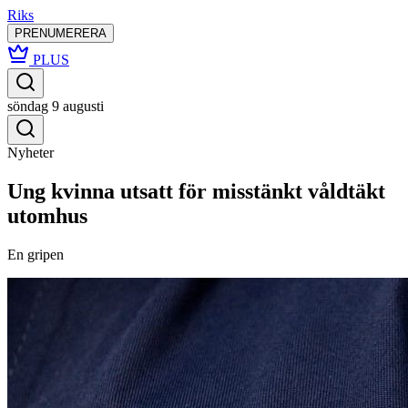
Riks
PRENUMERERA
PLUS
söndag 9 augusti
Nyheter
Ung kvinna utsatt för misstänkt våldtäkt
utomhus
En gripen