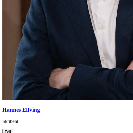
Hannes Elfving
Skribent
Följ