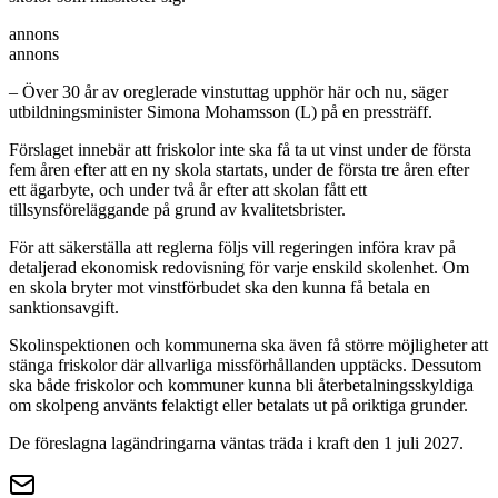
annons
annons
– Över 30 år av oreglerade vinstuttag upphör här och nu, säger
utbildningsminister Simona Mohamsson (L) på en pressträff.
Förslaget innebär att friskolor inte ska få ta ut vinst under de första
fem åren efter att en ny skola startats, under de första tre åren efter
ett ägarbyte, och under två år efter att skolan fått ett
tillsynsföreläggande på grund av kvalitetsbrister.
För att säkerställa att reglerna följs vill regeringen införa krav på
detaljerad ekonomisk redovisning för varje enskild skolenhet. Om
en skola bryter mot vinstförbudet ska den kunna få betala en
sanktionsavgift.
Skolinspektionen och kommunerna ska även få större möjligheter att
stänga friskolor där allvarliga missförhållanden upptäcks. Dessutom
ska både friskolor och kommuner kunna bli återbetalningsskyldiga
om skolpeng använts felaktigt eller betalats ut på oriktiga grunder.
De föreslagna lagändringarna väntas träda i kraft den 1 juli 2027.