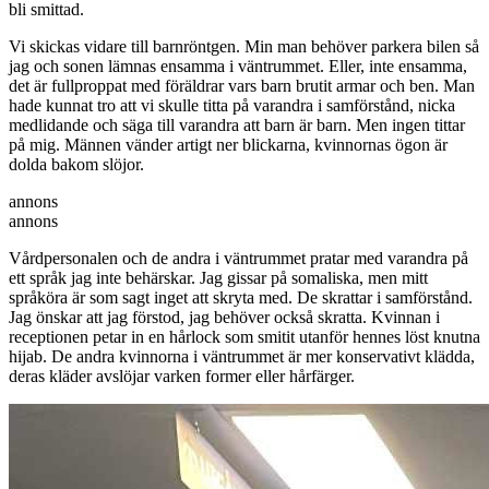
bli smittad.
Vi skickas vidare till barnröntgen. Min man behöver parkera bilen så
jag och sonen lämnas ensamma i väntrummet. Eller, inte ensamma,
det är fullproppat med föräldrar vars barn brutit armar och ben. Man
hade kunnat tro att vi skulle titta på varandra i samförstånd, nicka
medlidande och säga till varandra att barn är barn. Men ingen tittar
på mig. Männen vänder artigt ner blickarna, kvinnornas ögon är
dolda bakom slöjor.
annons
annons
Vårdpersonalen och de andra i väntrummet pratar med varandra på
ett språk jag inte behärskar. Jag gissar på somaliska, men mitt
språköra är som sagt inget att skryta med. De skrattar i samförstånd.
Jag önskar att jag förstod, jag behöver också skratta. Kvinnan i
receptionen petar in en hårlock som smitit utanför hennes löst knutna
hijab. De andra kvinnorna i väntrummet är mer konservativt klädda,
deras kläder avslöjar varken former eller hårfärger.