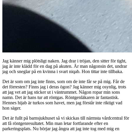
Jag känner mig plötsligt naken. Jag drar i tröjan, den sitter för tight,
jag är inte klädd för en dag på akuten. Är man någonsin det, undrar
jag och sneglar på en kvinna i svart niqab. Hon tittar inte tillbaka.
Det är som om jag inte finns, som om de inte får se på mig. Får de
det förresten? Finns jag i deras ögon? Jag känner mig osynlig, trots
att jag vet att jag sticker ut i väntrummet. Någon ropar min sons
namn. Det är hans tur att röntgas. Röntgenläkaren är fantastisk.
Hennes hijab är turkos som havet, men jag förstår inte riktigt vad
hon säger.
Det är fullt på barnsjukhuset så vi skickas till närmsta vårdcentral för
att få röntgenresultatet. Min man letar fortfarande efter en
parkeringsplats. Nu börjar jag ångra att jag inte tog med mig en