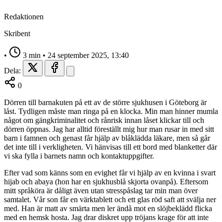
Redaktionen
Skribent
•
3 min
•
24 september 2025, 13:40
Dela:
0
Dörren till barnakuten på ett av de större sjukhusen i Göteborg är
låst. Tydligen måste man ringa på en klocka. Min man hinner mumla
något om gängkriminalitet och rånrisk innan låset klickar till och
dörren öppnas. Jag har alltid föreställt mig hur man rusar in med sitt
barn i famnen och genast får hjälp av blåklädda läkare, men så går
det inte till i verkligheten. Vi hänvisas till ett bord med blanketter där
vi ska fylla i barnets namn och kontaktuppgifter.
Efter vad som känns som en evighet får vi hjälp av en kvinna i svart
hijab och abaya (hon har en sjukhusblå skjorta ovanpå). Eftersom
mitt språköra är dåligt även utan stresspåslag tar min man över
samtalet. Vår son får en värktablett och ett glas röd saft att svälja ner
med. Han är matt av smärta men ler ändå mot en slöjbeklädd flicka
med en hemsk hosta. Jag drar diskret upp tröjans krage för att inte