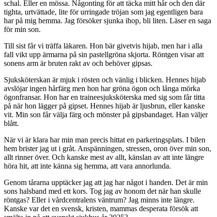
schal. Eller en mössa. Någonting för att täcka mitt hår och den där
tighta, urtvättade, lite för urringade tröjan som jag egentligen bara
har på mig hemma. Jag försöker sjunka ihop, bli liten. Läser en saga
för min son.
Till sist får vi träffa läkaren. Hon bär givetvis hijab, men har i alla
fall vikt upp ärmarna på sin pastellgröna skjorta. Röntgen visar att
sonens arm är bruten rakt av och behöver gipsas.
Sjuksköterskan är mjuk i rösten och vänlig i blicken. Hennes hijab
avslöjar ingen hårfärg men hon har gröna ögon och långa mörka
ögonfransar. Hon har en traineesjuksköterska med sig som får titta
på när hon lägger på gipset. Hennes hijab är ljusbrun, eller kanske
vit. Min son får välja färg och mönster på gipsbandaget. Han väljer
blått.
När vi är klara har min man precis hittat en parkeringsplats. I bilen
hem brister jag ut i gråt. Anspänningen, stressen, oron över min son,
allt rinner över. Och kanske mest av allt, känslan av att inte längre
höra hit, att inte känna sig hemma, att vara annorlunda.
Genom tårarna upptäcker jag att jag har något i handen. Det är min
sons halsband med ett kors. Tog jag av honom det när han skulle
röntgas? Eller i vårdcentralens väntrum? Jag minns inte längre.
Kanske var det en svensk, kristen, mammas desperata försök att