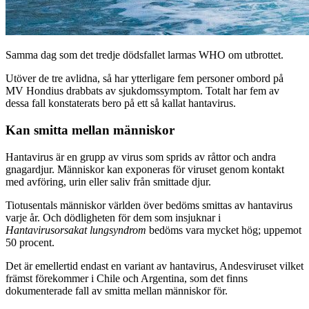
Samma dag som det tredje dödsfallet larmas WHO om utbrottet.
Utöver de tre avlidna, så har ytterligare fem personer ombord på
MV Hondius drabbats av sjukdomssymptom. Totalt har fem av
dessa fall konstaterats bero på ett så kallat hantavirus.
Kan smitta mellan människor
Hantavirus är en grupp av virus som sprids av råttor och andra
gnagardjur. Människor kan exponeras för viruset genom kontakt
med avföring, urin eller saliv från smittade djur.
Tiotusentals människor världen över bedöms smittas av hantavirus
varje år. Och dödligheten för dem som insjuknar i
Hantavirusorsakat lungsyndrom
bedöms vara mycket hög; uppemot
50 procent.
Det är emellertid endast en variant av hantavirus, Andesviruset vilket
främst förekommer i Chile och Argentina, som det finns
dokumenterade fall av smitta mellan människor för.