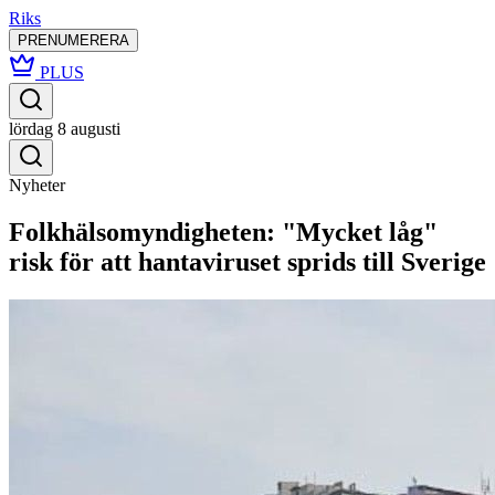
Riks
PRENUMERERA
PLUS
lördag 8 augusti
Nyheter
Folkhälsomyndigheten: "Mycket låg"
risk för att hantaviruset sprids till Sverige