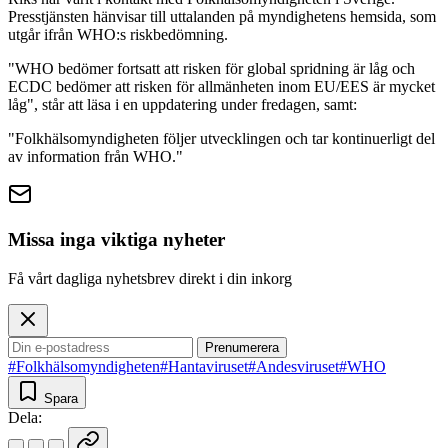
Presstjänsten hänvisar till uttalanden på myndighetens hemsida, som
utgår ifrån WHO:s riskbedömning.
"WHO bedömer fortsatt att risken för global spridning är låg och
ECDC bedömer att risken för allmänheten inom EU/EES är mycket
låg", står att läsa i en uppdatering under fredagen, samt:
"Folkhälsomyndigheten följer utvecklingen och tar kontinuerligt del
av information från WHO."
Missa inga viktiga nyheter
Få vårt dagliga nyhetsbrev direkt i din inkorg
Prenumerera
#Folkhälsomyndigheten
#Hantaviruset
#Andesviruset
#WHO
Spara
Dela: