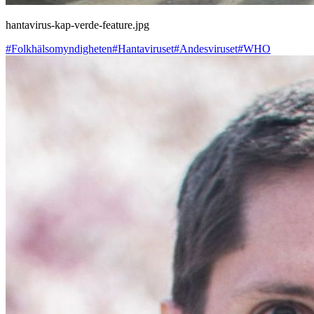
hantavirus-kap-verde-feature.jpg
#Folkhälsomyndigheten
#Hantaviruset
#Andesviruset
#WHO