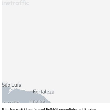
Riks har varit i kontakt med Folkhälsomyndigheten i Sverige.