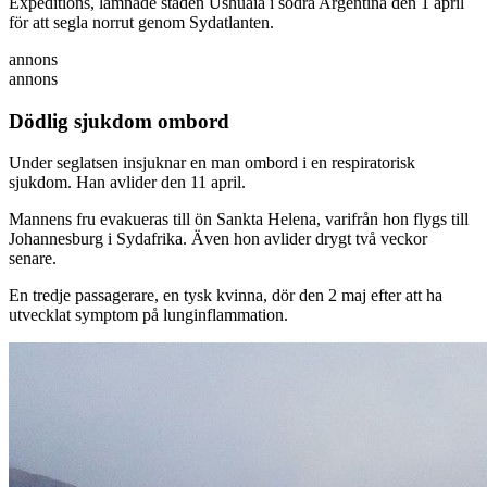
Expeditions, lämnade staden Ushuaia i södra Argentina den 1 april
för att segla norrut genom Sydatlanten.
annons
annons
Dödlig sjukdom ombord
Under seglatsen insjuknar en man ombord i en respiratorisk
sjukdom. Han avlider den 11 april.
Mannens fru evakueras till ön Sankta Helena, varifrån hon flygs till
Johannesburg i Sydafrika. Även hon avlider drygt två veckor
senare.
En tredje passagerare, en tysk kvinna, dör den 2 maj efter att ha
utvecklat symptom på lunginflammation.