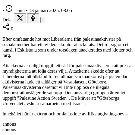
•
1 min
•
13 januari 2025, 08:05
Dela:
0
Efter omfattande hot mot Liberalerna från palestinaaktivster på
sociala medier har ett av deras kontor attackerats. Det rör sig om ett
kansli i Eskilstuna som under torsdagen attackerades med klotter och
färg.
Attackerna är enligt uppgift ett sätt för palestinaaktivsterna att pressa
myndigheterna att följa deras vilja. Attackerna skedde efter att
Liberalerna fått tillstånd för en allmän sammankomst på platen där
aktivisterna hade ett tältläger på Vasaplatsen, Göteborg.
Palestinaaktivisterna däremot vill inte upplösa de illegala
demonstrationsläger de satt upp. Den ansvariga gruppen är enligt
uppgift "Palestine Action Sweden". De kräver att "Göteborgs
Universitet avslutar samarbeten med Israel".
Innehållet här är externt och omfattas inte av Riks utgivningsbevis.
annons
annons