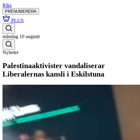
Riks
PRENUMERERA
PLUS
måndag 10 augusti
Nyheter
Palestinaaktivister vandaliserar
Liberalernas kansli i Eskilstuna