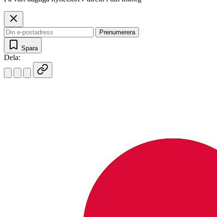
Prenumerera
Spara
Dela: