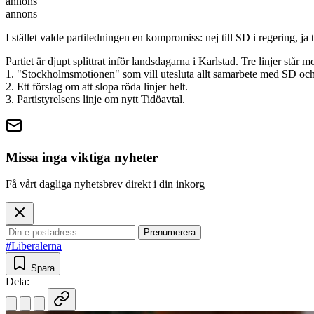
annons
annons
I stället valde partiledningen en kompromiss: nej till SD i regering, ja t
Partiet är djupt splittrat inför landsdagarna i Karlstad. Tre linjer står m
1. "Stockholmsmotionen" som vill utesluta allt samarbete med SD oc
2. Ett förslag om att slopa röda linjer helt.
3. Partistyrelsens linje om nytt Tidöavtal.
Missa inga viktiga nyheter
Få vårt dagliga nyhetsbrev direkt i din inkorg
Prenumerera
#Liberalerna
Spara
Dela: