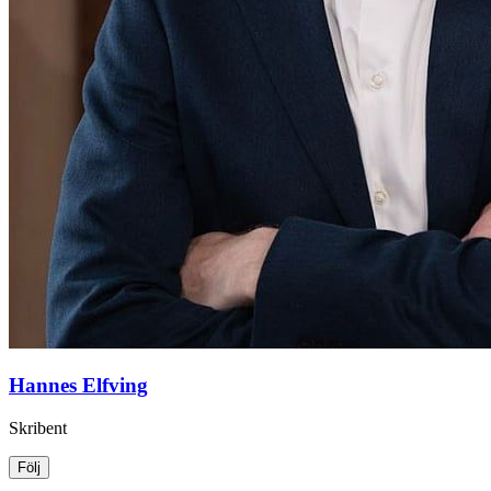
Hannes Elfving
Skribent
Följ