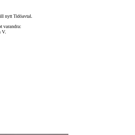
ill nytt Tidöavtal.
ot varandra:
h V.