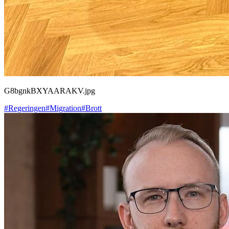
G8bgnkBXYAARAKV.jpg
#Regeringen
#Migration
#Brott