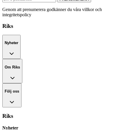
Genom att prenumerera godkänner du våra villkor och
integritetspolicy
Riks
Nyheter
Om Riks
Följ oss
Riks
Nyheter