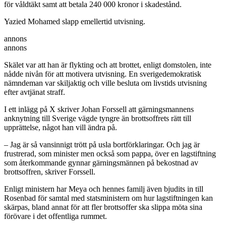
för våldtäkt samt att betala 240 000 kronor i skadestånd.
Yazied Mohamed slapp emellertid utvisning.
annons
annons
Skälet var att han är flykting och att brottet, enligt domstolen, inte
nådde nivån för att motivera utvisning. En sverigedemokratisk
nämndeman var skiljaktig och ville besluta om livstids utvisning
efter avtjänat straff.
I ett inlägg på X skriver Johan Forssell att gärningsmannens
anknytning till Sverige vägde tyngre än brottsoffrets rätt till
upprättelse, något han vill ändra på.
– Jag är så vansinnigt trött på usla bortförklaringar. Och jag är
frustrerad, som minister men också som pappa, över en lagstiftning
som återkommande gynnar gärningsmännen på bekostnad av
brottsoffren, skriver Forssell.
Enligt ministern har Meya och hennes familj även bjudits in till
Rosenbad för samtal med statsministern om hur lagstiftningen kan
skärpas, bland annat för att fler brottsoffer ska slippa möta sina
förövare i det offentliga rummet.