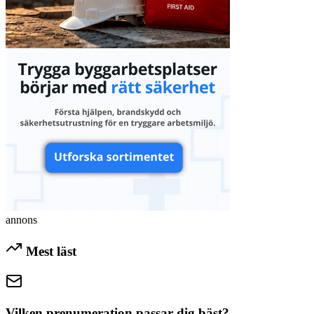
annons
Mest läst
Vilken prenumeration passar dig bäst?