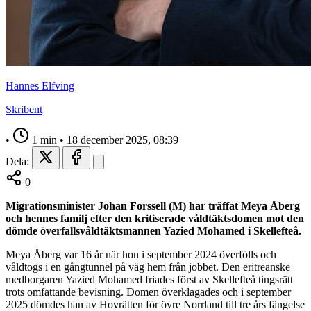
Hannes Elfving
Skribent
•
1 min
•
18 december 2025, 08:39
Dela:
0
Migrationsminister Johan Forssell (M) har träffat Meya Åberg
och hennes familj efter den kritiserade våldtäktsdomen mot den
dömde överfallsvåldtäktsmannen Yazied Mohamed i Skellefteå.
Meya Åberg var 16 år när hon i september 2024 överfölls och
våldtogs i en gångtunnel på väg hem från jobbet. Den eritreanske
medborgaren Yazied Mohamed friades först av Skellefteå tingsrätt
trots omfattande bevisning. Domen överklagades och i september
2025 dömdes han av Hovrätten för övre Norrland till tre års fängelse