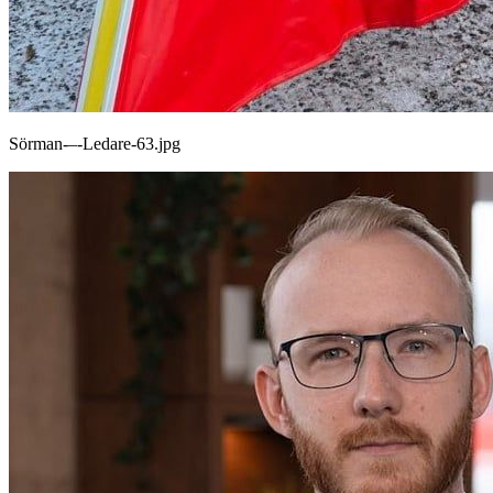
Sörman-–-Ledare-63.jpg