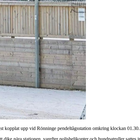
st kopplat upp vid Rönninge pendeltågsstation omkring klockan 01.30. 
dike nära stationen, varefter polishelikopter och hundpatruller sattes i