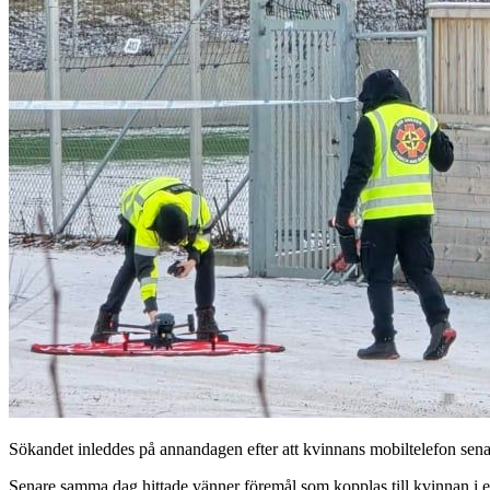
Sökandet inleddes på annandagen efter att kvinnans mobiltelefon sena
Senare samma dag hittade vänner föremål som kopplas till kvinnan i ett 