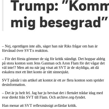
– Nej, egentligen inte alls, säger han när Riks frågar om han är
förvånad över SVT:s reaktion.
– För det första gömmer de sig för kritik ständigt. Det hoppar aldrig
på stora konton som Jens Ganman och Aron Flam för det vågar det
väl inte!? Men att nu när jag visat att SVT är de skyldiga, att då
eskalera mot ett litet konto är rätt sinnesjukt.
SVT påstår i sin artikel att kontot är ett av flera konton som sprider
desinformation.
– Det är ju helt fel. Jag har ju bevisat det i flertalet trådar idag med
svar direkt från SVT till Flam. Och archive.org-fyndet.
Han menar att SVT reflexmässigt avfärdar kritik.