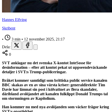
Hannes Elfving
Skribent
•
3 min
•
12 november 2025, 21:17
Dela:
0
SVT anklagar nu det svenska X-kontot InteSosse för
desinformation – efter att kontot pekat ut uppseendeväckande
detaljer i SVT:s Trump-publiceringar.
Bråket kommer samtidigt som brittiska public service-kanalen
BBC skakas av en av sina värsta kriser: generaldirektör Tim
Davie har lämnat sin post i kölvattnet av flera skandaler,
däribland avslöjandet att kanalen fulklippt Donald Trumps tal
om stormningen av Kapitolium.
Han kommer nu med nya avslöjanden som väcker frågor kring
SVT:s opartiskhet.