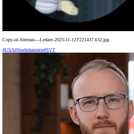
Copy-of-Sörman-–-Ledare-2025-11-12T221437.632.jpg
#USA
#Storbritannien
#SVT