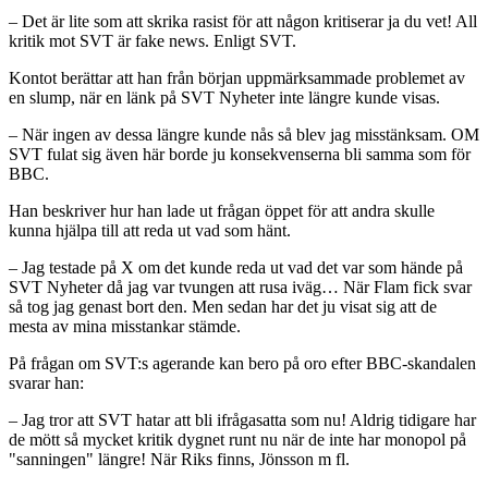
– Det är lite som att skrika rasist för att någon kritiserar ja du vet! All
kritik mot SVT är fake news. Enligt SVT.
Kontot berättar att han från början uppmärksammade problemet av
en slump, när en länk på SVT Nyheter inte längre kunde visas.
– När ingen av dessa längre kunde nås så blev jag misstänksam. OM
SVT fulat sig även här borde ju konsekvenserna bli samma som för
BBC.
Han beskriver hur han lade ut frågan öppet för att andra skulle
kunna hjälpa till att reda ut vad som hänt.
– Jag testade på X om det kunde reda ut vad det var som hände på
SVT Nyheter då jag var tvungen att rusa iväg… När Flam fick svar
så tog jag genast bort den. Men sedan har det ju visat sig att de
mesta av mina misstankar stämde.
På frågan om SVT:s agerande kan bero på oro efter BBC-skandalen
svarar han:
– Jag tror att SVT hatar att bli ifrågasatta som nu! Aldrig tidigare har
de mött så mycket kritik dygnet runt nu när de inte har monopol på
"sanningen" längre! När Riks finns, Jönsson m fl.