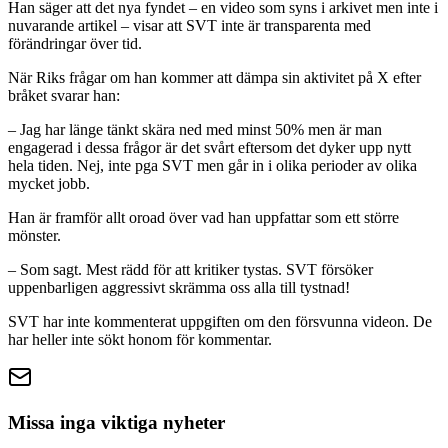
Han säger att det nya fyndet – en video som syns i arkivet men inte i
nuvarande artikel – visar att SVT inte är transparenta med
förändringar över tid.
När Riks frågar om han kommer att dämpa sin aktivitet på X efter
bråket svarar han:
– Jag har länge tänkt skära ned med minst 50% men är man
engagerad i dessa frågor är det svårt eftersom det dyker upp nytt
hela tiden. Nej, inte pga SVT men går in i olika perioder av olika
mycket jobb.
Han är framför allt oroad över vad han uppfattar som ett större
mönster.
– Som sagt. Mest rädd för att kritiker tystas. SVT försöker
uppenbarligen aggressivt skrämma oss alla till tystnad!
SVT har inte kommenterat uppgiften om den försvunna videon. De
har heller inte sökt honom för kommentar.
Missa inga viktiga nyheter