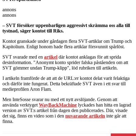
annons
annons
– SVT försöker uppenbarligen aggressivt skrämma oss alla till
tystnad, säger kontot till Riks.
Kontot granskade under gårdagen flera SVT-artiklar om Trump och
Kapitolium. Enligt honom hade flera artiklar försvunnit spårlöst.
SVT svarade med en
artikel
där kontot anklagas för att sprida
desinformation. "Anonymt konto sprider falska påståenden om att
SVT gömmer undan Trump-klipp", löd rubriken till artikeln.
I artikeln framförde de att att de URL:er kontot delat varit felaktiga
och därför inte fungerat. Detta bekräftade SVT även i ett svar till
medieprofilen Aron Flam.
Men InteSosse svarar nu med ett nytt avslöjande. Genom att
använda verktyget
WayBackMachine
lyckades han hitta en lagrad
version av SVT:s artikel från dagen den publicerades. Där, visade
det sig, finns en video som i den
nuvarande artikeln
inte går att
finna.